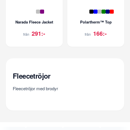
Narada Fleece Jacket
Polartherm™ Top
291:-
166:-
från
från
Fleecetröjor
Fleecetröjor med brodyr