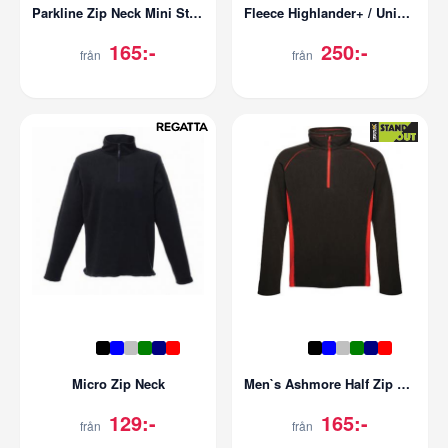
Parkline Zip Neck Mini Stripe Micro Fleece
Fleece Highlander+ / Unisex
165:-
250:-
från
från
Micro Zip Neck
Men`s Ashmore Half Zip Fleece
129:-
165:-
från
från