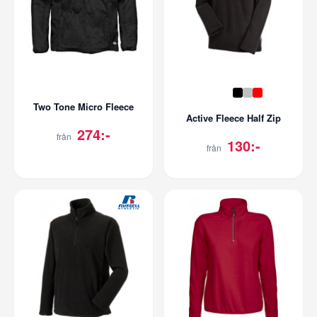
Two Tone Micro Fleece
Active Fleece Half Zip
274:-
från
130:-
från