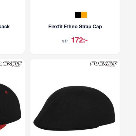
back
Flexfit Ethno Strap Cap
172:-
från