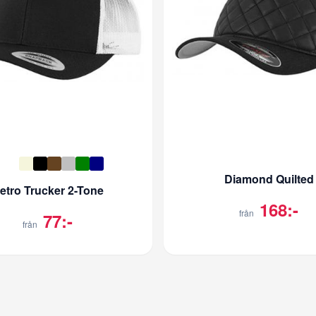
Diamond Quilted
etro Trucker 2-Tone
168:-
från
77:-
från