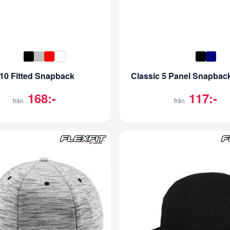
10 Fitted Snapback
Classic 5 Panel Snapbac
168:-
117:-
från
från