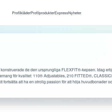
Profilkläder
Profilprodukter
Express
Nyheter
 konstruerade de den ursprungliga FLEXFIT®-kepsen. Idag erb
gemang för kvalitet: 110® Adjustables, 210 FITTED®, CLASSI
 fortsätta att ha en otrolig passion för att höja huvudbonader o