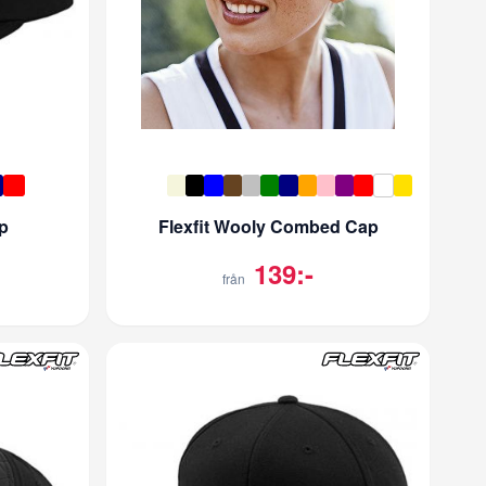
p
Flexfit Wooly Combed Cap
139:-
från