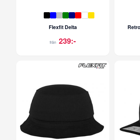
Flexfit Delta
Retro
239:-
från