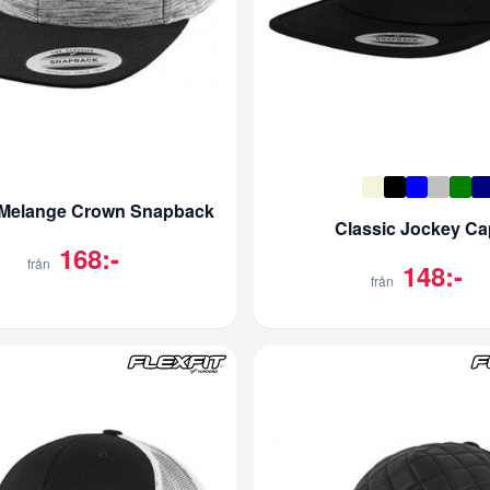
 Melange Crown Snapback
Classic Jockey Ca
168:-
från
148:-
från