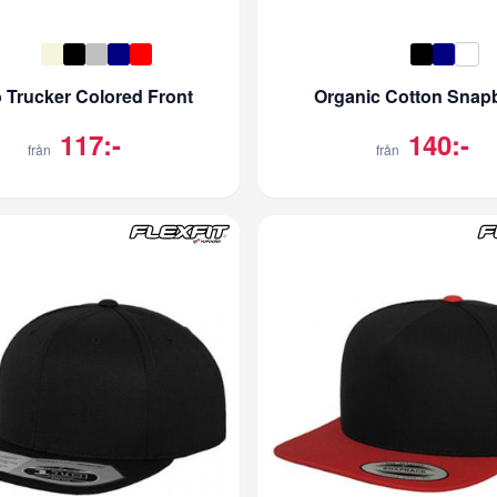
 Trucker Colored Front
Organic Cotton Snap
117:-
140:-
från
från