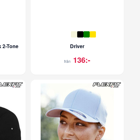
k 2-Tone
Driver
136:-
från