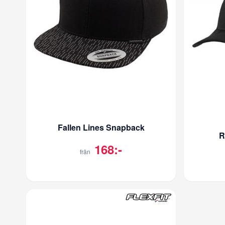
Fallen Lines Snapback
R
168:-
från