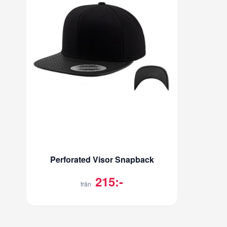
Perforated Visor Snapback
215:-
från