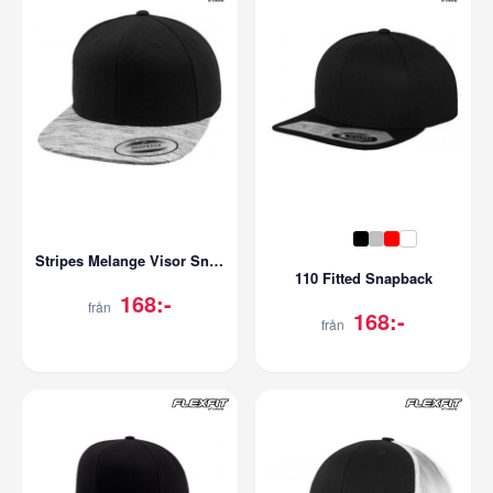
Stripes Melange Visor Snapback
110 Fitted Snapback
168:-
från
168:-
från