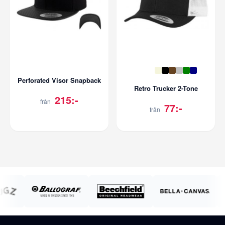
Perforated Visor Snapback
Retro Trucker 2-Tone
215:-
från
77:-
från