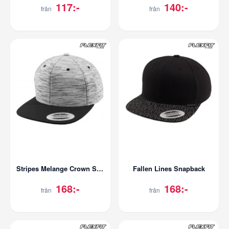
117:-
140:-
från
från
Stripes Melange Crown Snapback
Fallen Lines Snapback
168:-
168:-
från
från