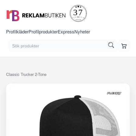
Profilkläder
Profilprodukter
Express
Nyheter
Classic Trucker 2-Tone