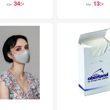
34:-
13:-
från
från