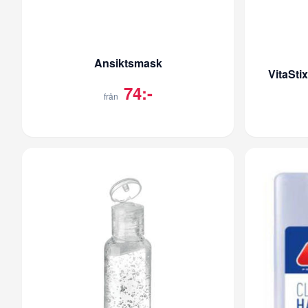
Ansiktsmask
VitaSti
74:-
från