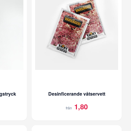
rgstryck
Desinficerande våtservett
1,80
från