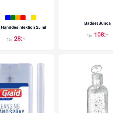
Badset Junca
x Handdesinfektion 25 ml
108:-
från
28:-
från