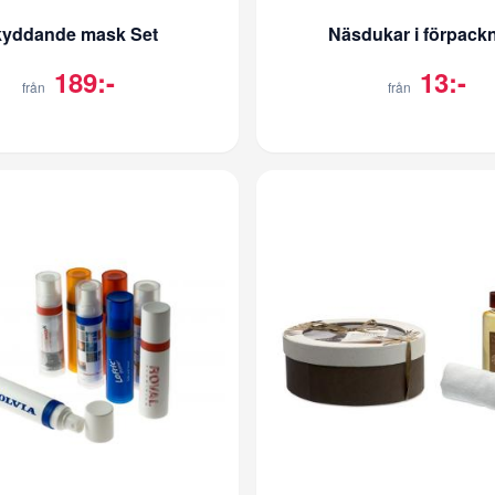
yddande mask Set
Näsdukar i förpack
189:-
13:-
från
från