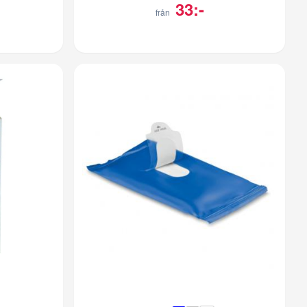
33:-
från