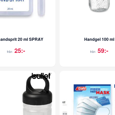
andsprit 20 ml SPRAY
Handgel 100 ml
25:-
59:-
från
från