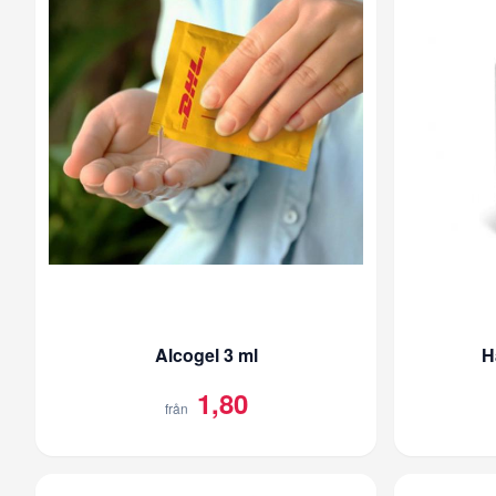
Alcogel 3 ml
H
1,80
från