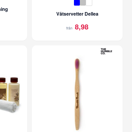
ning
Våtservetter Dellea
8,98
från