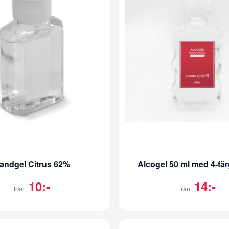
andgel Citrus 62%
Alcogel 50 ml med 4-fä
10:-
14:-
från
från