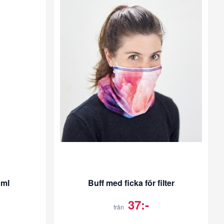
 ml
Buff med ficka för filter
37:-
från