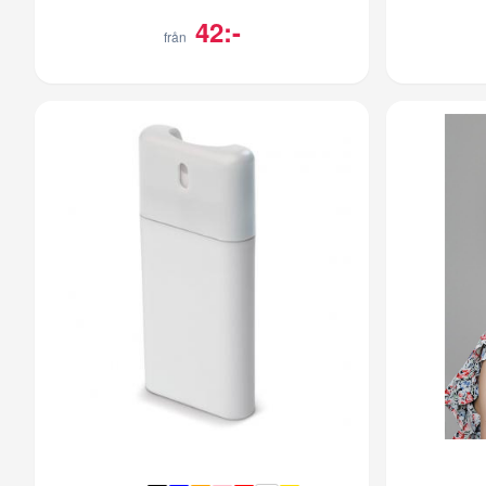
42:-
från