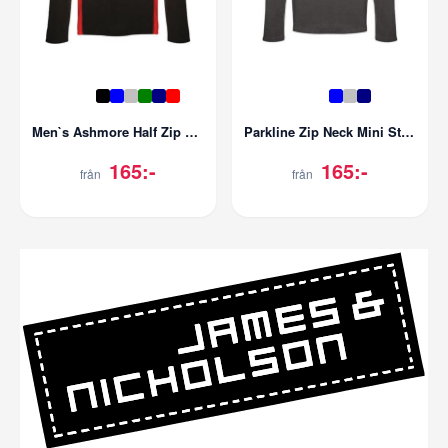
Men`s Ashmore Half Zip Fleece
Parkline Zip Neck Mini Stripe Micro Fleece
165:-
165:-
från
från