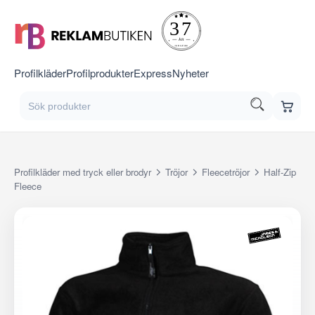
Profilkläder
Profilprodukter
Express
Nyheter
Profilkläder med tryck eller brodyr
Tröjor
Fleecetröjor
Half-Zip
Fleece