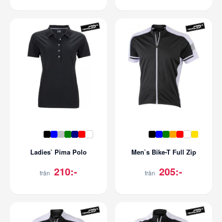
Ladies` Pima Polo
Men`s Bike-T Full Zip
210:-
205:-
från
från