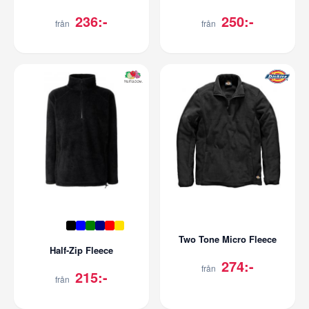
236:-
250:-
från
från
Two Tone Micro Fleece
Half-Zip Fleece
274:-
från
215:-
från