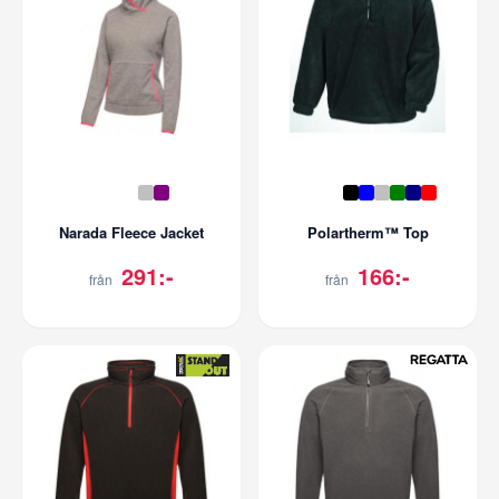
Narada Fleece Jacket
Polartherm™ Top
291:-
166:-
från
från