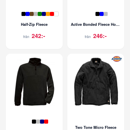
Half-Zip Fleece
Active Bonded Fleece Hoody
242:-
246:-
från
från
Two Tone Micro Fleece