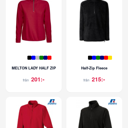
MELTON LADY HALF ZIP
Half-Zip Fleece
201:-
215:-
från
från