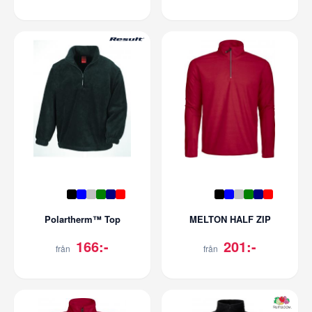
Polartherm™ Top
MELTON HALF ZIP
166:-
201:-
från
från