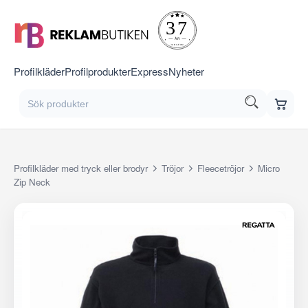
Profilkläder
Profilprodukter
Express
Nyheter
Profilkläder med tryck eller brodyr
Tröjor
Fleecetröjor
Micro
Zip Neck