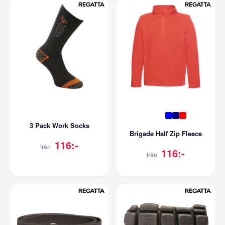
3 Pack Work Socks
Brigade Half Zip Fleece
116:-
från
116:-
från