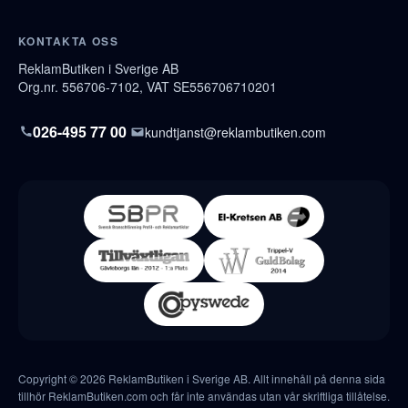
KONTAKTA OSS
ReklamButiken i Sverige AB
Org.nr. 556706-7102, VAT SE556706710201
026-495 77 00
kundtjanst@reklambutiken.com
Copyright © 2026 ReklamButiken i Sverige AB. Allt innehåll på denna sida
tillhör ReklamButiken.com och får inte användas utan vår skriftliga tillåtelse.