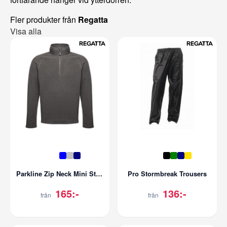
Fler produkter från
Regatta
Visa alla
Parkline Zip Neck Mini Stripe Micro Fleece
Pro Stormbreak Trousers
165:-
136:-
från
från