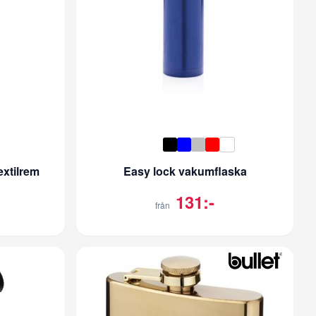
extilrem
Easy lock vakumflaska
131:-
från