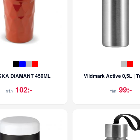
SKA DIAMANT 450ML
Vildmark Active 0,5L | T
102:-
99:-
från
från