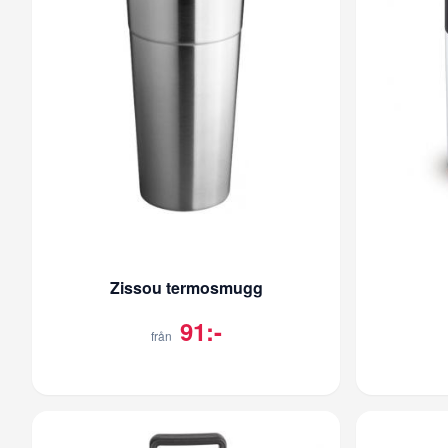
Zissou termosmugg
91:-
från