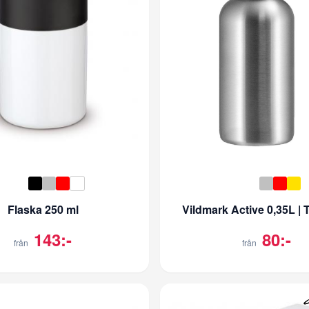
Flaska 250 ml
Vildmark Active 0,35L | 
143:-
80:-
från
från