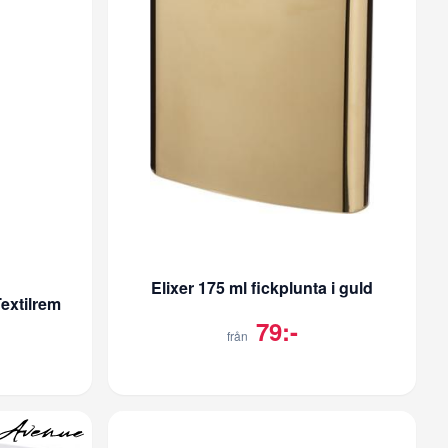
Elixer 175 ml fickplunta i guld
Textilrem
79:-
från