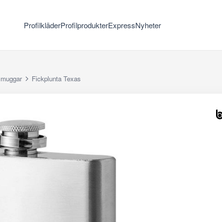
Profilkläder
Profilprodukter
Express
Nyheter
smuggar
Fickplunta Texas