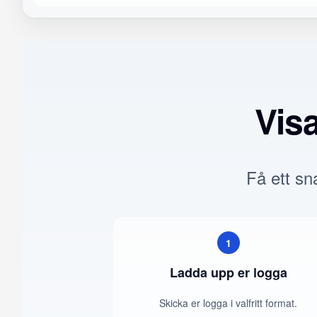
Vis
Få ett sna
1
Ladda upp er logga
Skicka er logga i valfritt format.