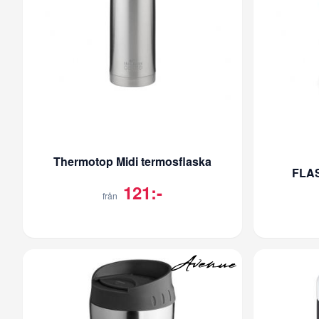
Thermotop Midi termosflaska
FLA
121:-
från