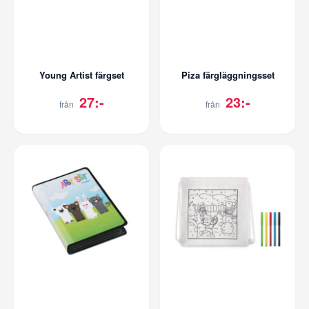
Young Artist färgset
Piza färgläggningsset
27:-
23:-
från
från