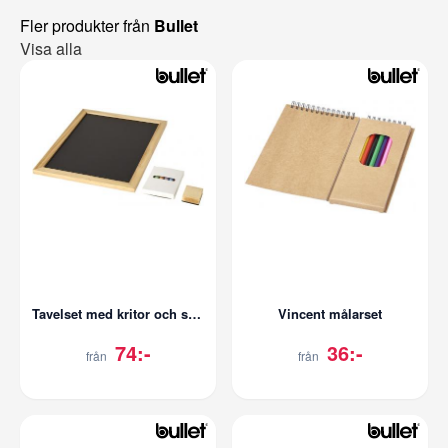
Fler produkter från
Bullet
Visa alla
Tavelset med kritor och suddgummi
Vincent målarset
74:-
36:-
från
från