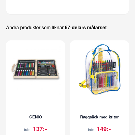
Andra produkter som liknar
67-delars målarset
GENIO
Ryggsäck med kritor
137:-
149:-
från
från