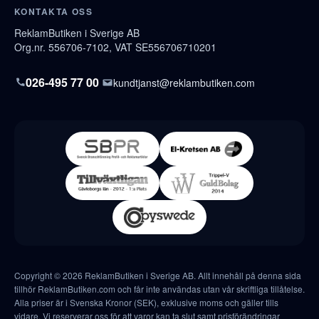
KONTAKTA OSS
ReklamButiken i Sverige AB
Org.nr. 556706-7102, VAT SE556706710201
026-495 77 00
kundtjanst@reklambutiken.com
Copyright © 2026 ReklamButiken i Sverige AB. Allt innehåll på denna sida
tillhör ReklamButiken.com och får inte användas utan vår skriftliga tillåtelse.
Alla priser är i Svenska Kronor (SEK), exklusive moms och gäller tills
vidare. Vi reserverar oss för att varor kan ta slut samt prisförändringar