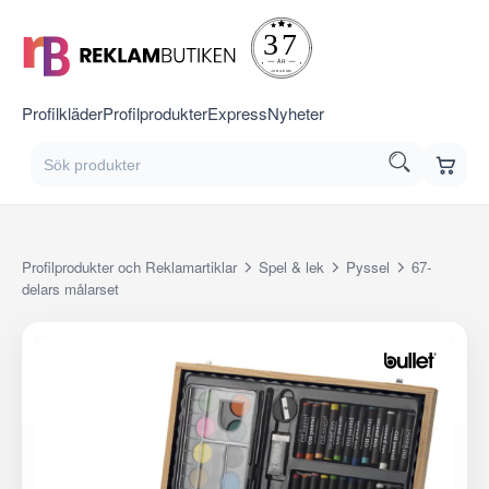
Profilkläder
Profilprodukter
Express
Nyheter
Profilprodukter och Reklamartiklar
Spel & lek
Pyssel
67-
delars målarset