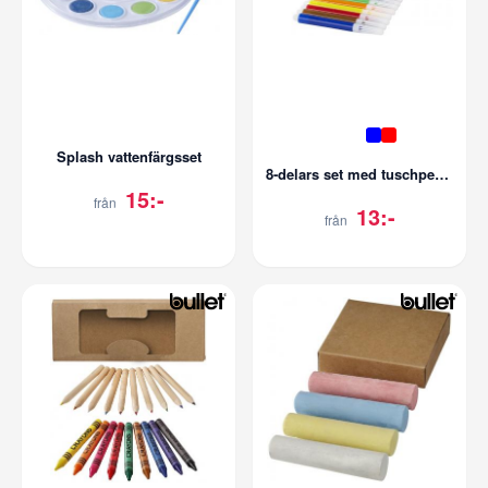
Splash vattenfärgsset
8-delars set med tuschpennor
15:-
från
13:-
från