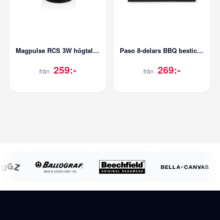
Magpulse RCS 3W högtalare med magnetisk hål
Paso 8-delars BBQ bestickset
259:-
269:-
från
från