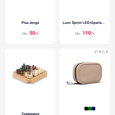
Pisa Jenga
Lumi Sprint LED-löparlampa
50:-
110:-
från
från
Coastgame