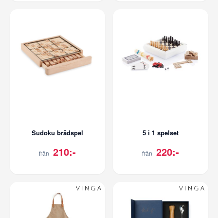
Sudoku brädspel
5 i 1 spelset
210:-
220:-
från
från