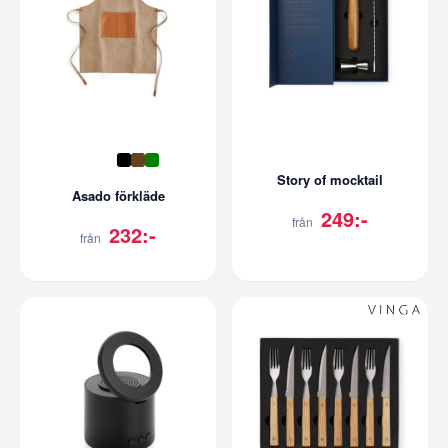
Story of mocktail
Asado förkläde
249:-
från
232:-
från