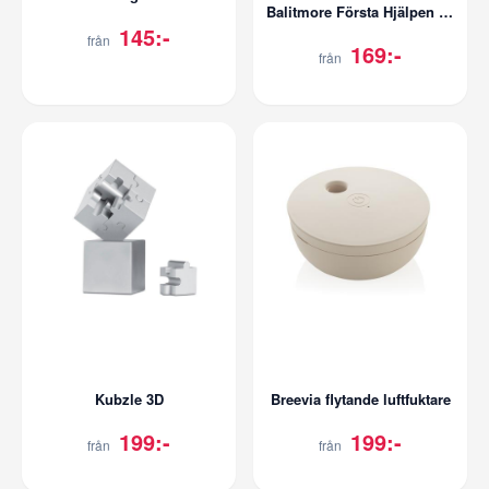
Balitmore Första Hjälpen kit
145:-
från
169:-
från
Kubzle 3D
Breevia flytande luftfuktare
199:-
199:-
från
från