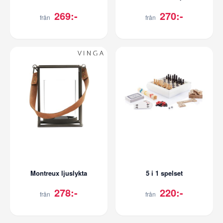
269:-
270:-
från
från
Montreux ljuslykta
5 i 1 spelset
278:-
220:-
från
från