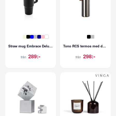
Straw mug Embrace Deluxe 900 ml
Tono RCS termos med dubbla muggar 750 ML
289:-
298:-
från
från