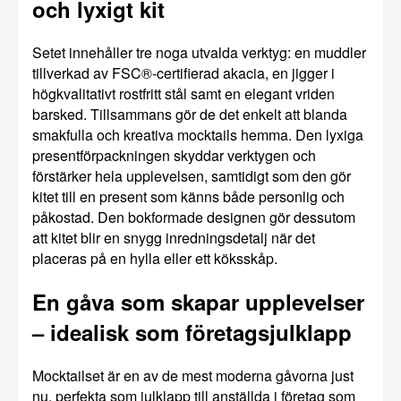
och lyxigt kit
Setet innehåller tre noga utvalda verktyg: en muddler
tillverkad av FSC®-certifierad akacia, en jigger i
högkvalitativt rostfritt stål samt en elegant vriden
barsked. Tillsammans gör de det enkelt att blanda
smakfulla och kreativa mocktails hemma. Den lyxiga
presentförpackningen skyddar verktygen och
förstärker hela upplevelsen, samtidigt som den gör
kitet till en present som känns både personlig och
påkostad. Den bokformade designen gör dessutom
att kitet blir en snygg inredningsdetalj när det
placeras på en hylla eller ett köksskåp.
En gåva som skapar upplevelser
– idealisk som företagsjulklapp
Mocktailset är en av de mest moderna gåvorna just
nu, perfekta som julklapp till anställda i företag som