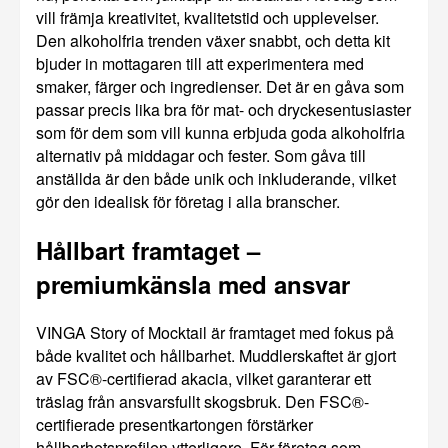
vill främja kreativitet, kvalitetstid och upplevelser.
Den alkoholfria trenden växer snabbt, och detta kit
bjuder in mottagaren till att experimentera med
smaker, färger och ingredienser. Det är en gåva som
passar precis lika bra för mat- och dryckesentusiaster
som för dem som vill kunna erbjuda goda alkoholfria
alternativ på middagar och fester. Som gåva till
anställda är den både unik och inkluderande, vilket
gör den idealisk för företag i alla branscher.
Hållbart framtaget –
premiumkänsla med ansvar
VINGA Story of Mocktail är framtaget med fokus på
både kvalitet och hållbarhet. Muddlerskaftet är gjort
av FSC®-certifierad akacia, vilket garanterar ett
träslag från ansvarsfullt skogsbruk. Den FSC®-
certifierade presentkartongen förstärker
hållbarhetsprofilen ytterligare. För företag som