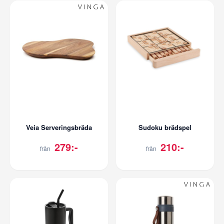
Veia Serveringsbräda
Sudoku brädspel
279:-
210:-
från
från