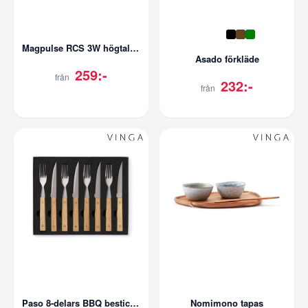
Magpulse RCS 3W högtalare med magnetisk hål
Asado förkläde
259:-
från
232:-
från
Paso 8-delars BBQ bestickset
Nomimono tapas