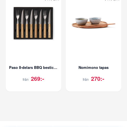
Paso 8-delars BBQ bestickset
Nomimono tapas
269:-
270:-
från
från