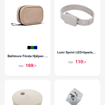
Lumi Sprint LED-löparlampa
Balitmore Första Hjälpen kit
110:-
från
169:-
från