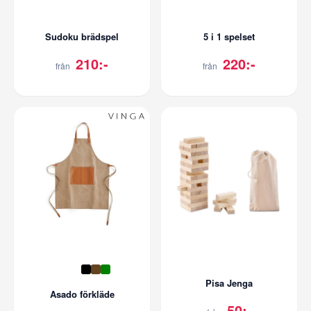
Sudoku brädspel
5 i 1 spelset
210:-
220:-
från
från
Pisa Jenga
Asado förkläde
50:-