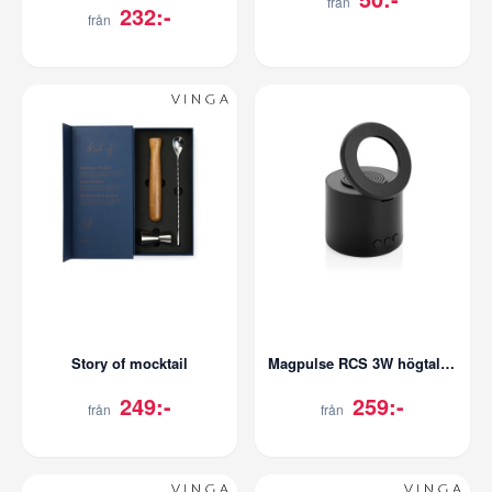
från
232:-
från
Story of mocktail
Magpulse RCS 3W högtalare med magnetisk hål
249:-
259:-
från
från