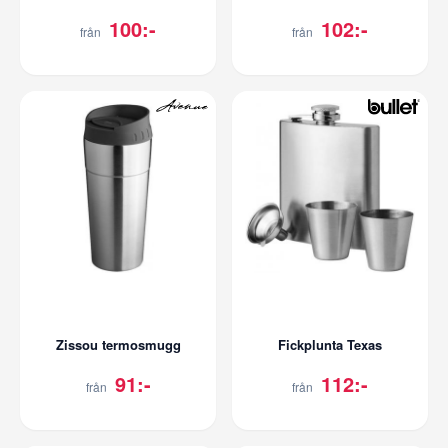
100:-
102:-
från
från
Zissou termosmugg
Fickplunta Texas
91:-
112:-
från
från