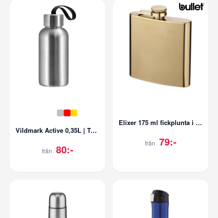
Elixer 175 ml fickplunta i guld
Vildmark Active 0,35L | Textilrem
79:-
från
80:-
från