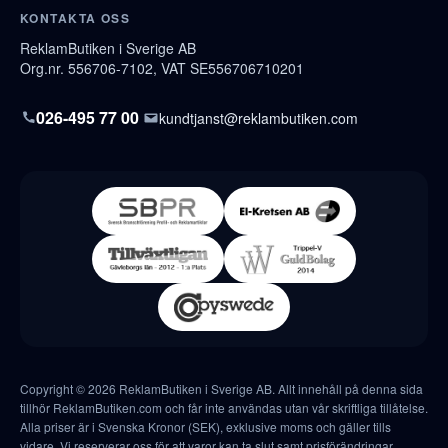
KONTAKTA OSS
ReklamButiken i Sverige AB
Org.nr. 556706-7102, VAT SE556706710201
026-495 77 00
kundtjanst@reklambutiken.com
Copyright © 2026 ReklamButiken i Sverige AB. Allt innehåll på denna sida
tillhör ReklamButiken.com och får inte användas utan vår skriftliga tillåtelse.
Alla priser är i Svenska Kronor (SEK), exklusive moms och gäller tills
vidare. Vi reserverar oss för att varor kan ta slut samt prisförändringar