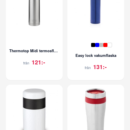
Thermotop Midi termosflaska
Easy lock vakumflaska
121:-
från
131:-
från