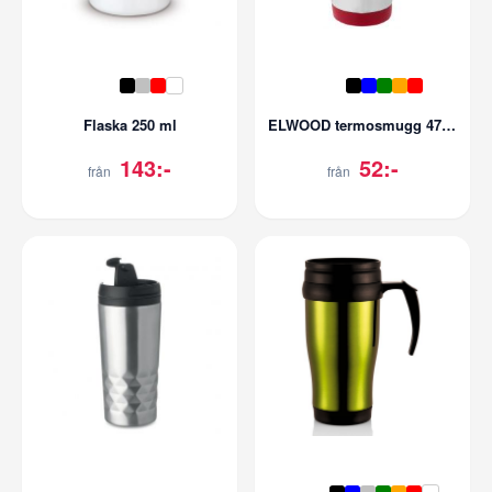
Flaska 250 ml
ELWOOD termosmugg 470ml
143:-
52:-
från
från