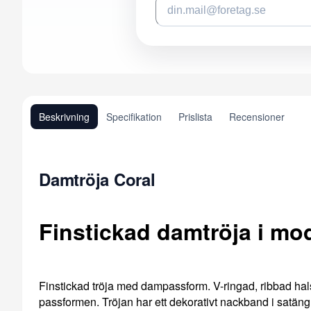
Beskrivning
Specifikation
Prislista
Recensioner
Damtröja Coral
Finstickad damtröja i m
Finstickad tröja med dampassform. V-ringad, ribbad hal
passformen. Tröjan har ett dekorativt nackband i satäng