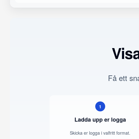
Vis
Få ett sna
1
Ladda upp er logga
Skicka er logga i valfritt format.