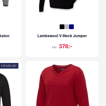
Aston
Lambswool V-Neck Jumper
378:-
från