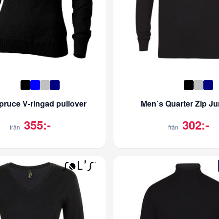
ruce V-ringad pullover
Men`s Quarter Zip J
355:-
302:-
från
från