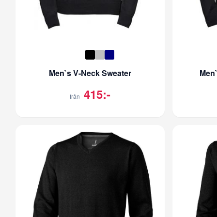
Men`s V-Neck Sweater
Men`
415:-
från