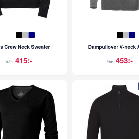
s Crew Neck Sweater
Dampullover V-neck 
415:-
453:-
från
från