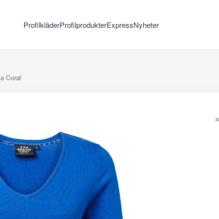
Profilkläder
Profilprodukter
Express
Nyheter
a Coral