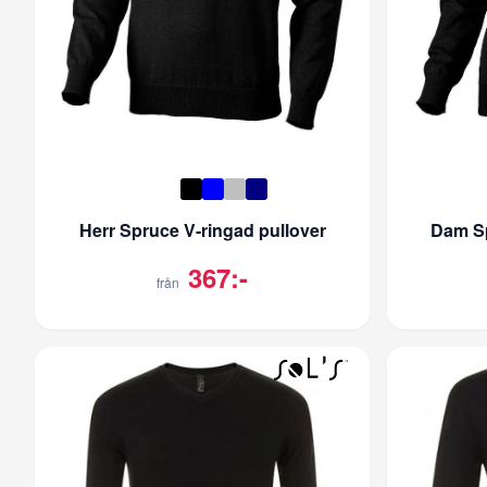
Herr Spruce V-ringad pullover
Dam Sp
367:-
från