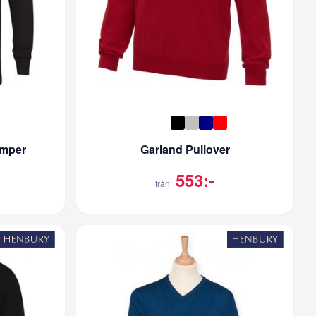
umper
Garland Pullover
553:-
från