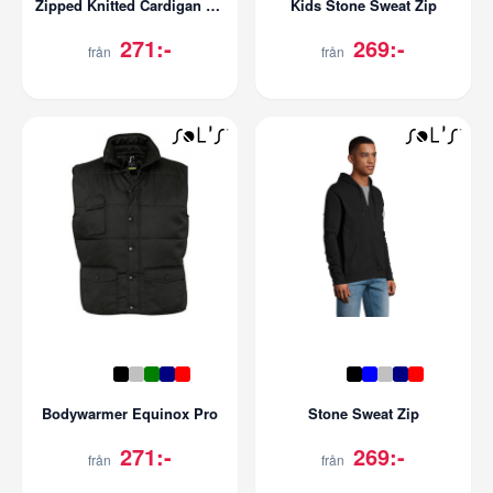
Zipped Knitted Cardigan Gordon Women
Kids Stone Sweat Zip
271:-
269:-
från
från
Bodywarmer Equinox Pro
Stone Sweat Zip
271:-
269:-
från
från