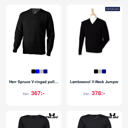
Herr Spruce V-ringad pullover
Lambswool V-Neck Jumper
367:-
378:-
från
från