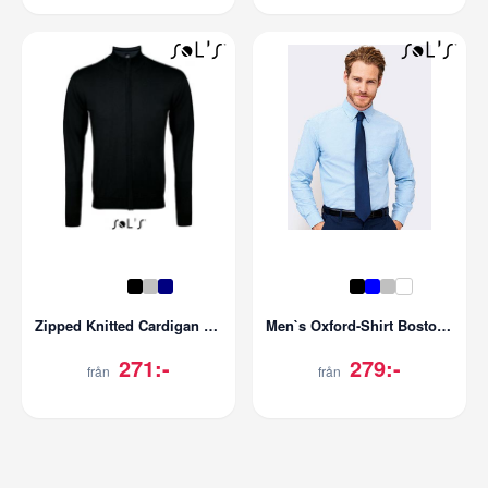
Zipped Knitted Cardigan Gordon Men
Men`s Oxford-Shirt Boston Longsleeve
271:-
279:-
från
från