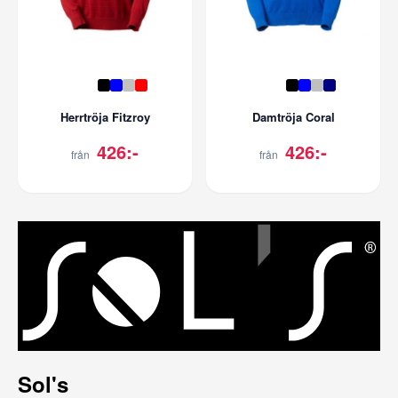
Herrtröja Fitzroy
Damtröja Coral
426:-
426:-
från
från
Sol's