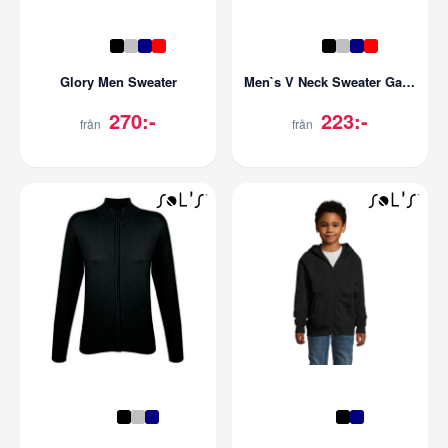
Glory Men Sweater
Men`s V Neck Sweater Galaxy
270:-
223:-
från
från