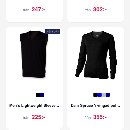
247:-
302:-
från
från
Men`s Lightweight Sleeveless V-Neck Jumper
Dam Spruce V-ringad pullover
225:-
355:-
från
från