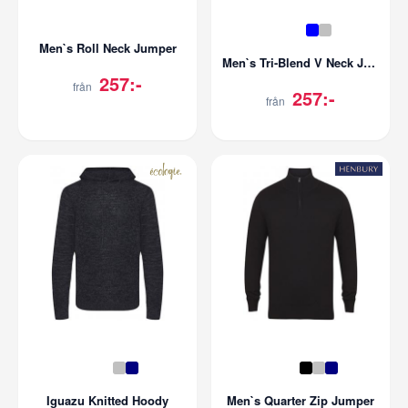
Men`s Roll Neck Jumper
Men`s Tri-Blend V Neck Jumper
257:-
från
257:-
från
Iguazu Knitted Hoody
Men`s Quarter Zip Jumper