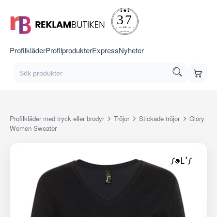
Profilkläder
Profilprodukter
Express
Nyheter
Profilkläder med tryck eller brodyr
Tröjor
Stickade tröjor
Glory
Women Sweater