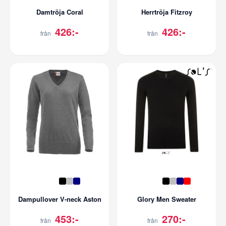
Damtröja Coral
Herrtröja Fitzroy
426:-
426:-
från
från
Dampullover V-neck Aston
Glory Men Sweater
453:-
270:-
från
från