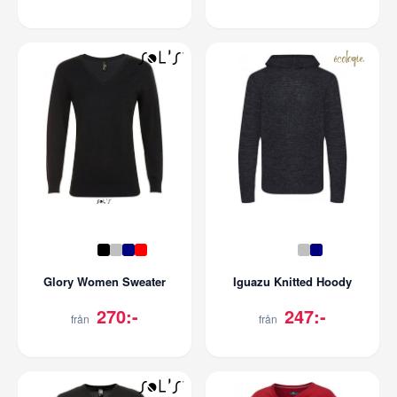
Glory Women Sweater
Iguazu Knitted Hoody
270:-
247:-
från
från