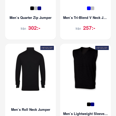
Men`s Quarter Zip Jumper
Men`s Tri-Blend V Neck Jumper
302:-
257:-
från
från
Men`s Roll Neck Jumper
Men`s Lightweight Sleeveless V-Neck Jumper