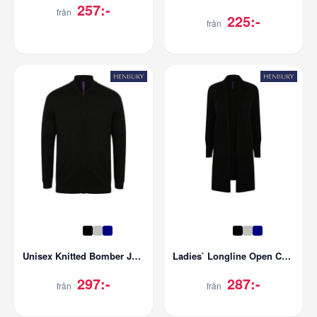
257:-
från
225:-
från
Unisex Knitted Bomber Jacket
Ladies` Longline Open Cardigan
297:-
287:-
från
från