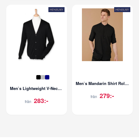
Men`s Mandarin Shirt Roll Tab Sleeve
Men`s Lightweight V-Neck Cardigan
279:-
från
283:-
från