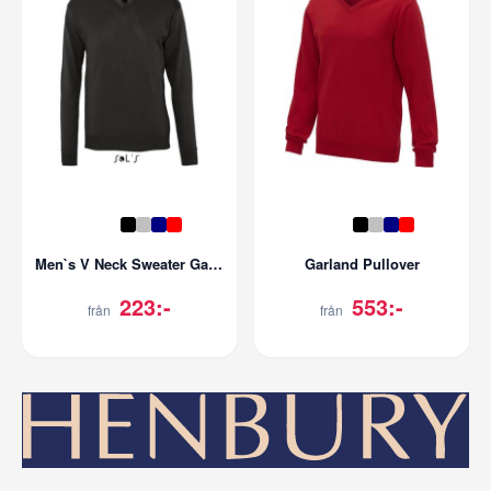
Men`s V Neck Sweater Galaxy
Garland Pullover
223:-
553:-
från
från