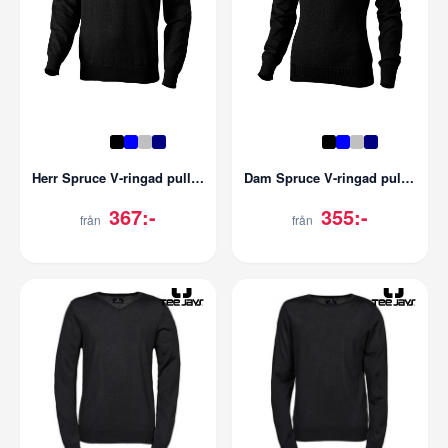
Herr Spruce V-ringad pullover
Dam Spruce V-ringad pullover
367:-
355:-
från
från