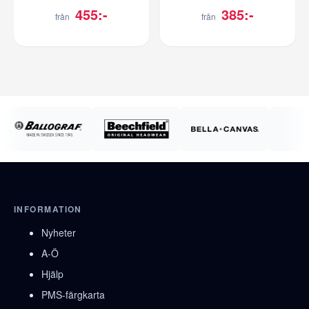
455:-
385:-
från
från
INFORMATION
Nyheter
A-Ö
Hjälp
PMS-färgkarta