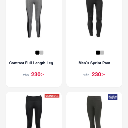
Contrast Full Length Leggins
Men`s Sprint Pant
230:-
230:-
från
från