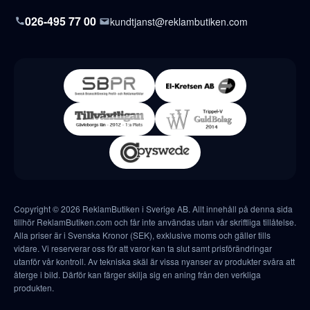
026-495 77 00
kundtjanst@reklambutiken.com
Copyright © 2026 ReklamButiken i Sverige AB. Allt innehåll på denna sida
tillhör ReklamButiken.com och får inte användas utan vår skriftliga tillåtelse.
Alla priser är i Svenska Kronor (SEK), exklusive moms och gäller tills
vidare. Vi reserverar oss för att varor kan ta slut samt prisförändringar
utanför vår kontroll. Av tekniska skäl är vissa nyanser av produkter svåra att
återge i bild. Därför kan färger skilja sig en aning från den verkliga
produkten.