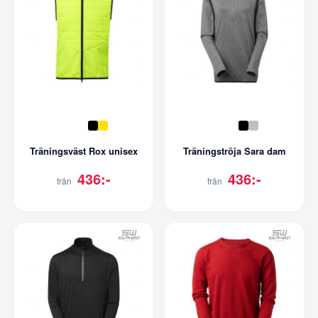
Träningsväst Rox unisex
Träningströja Sara dam
436:-
436:-
från
från