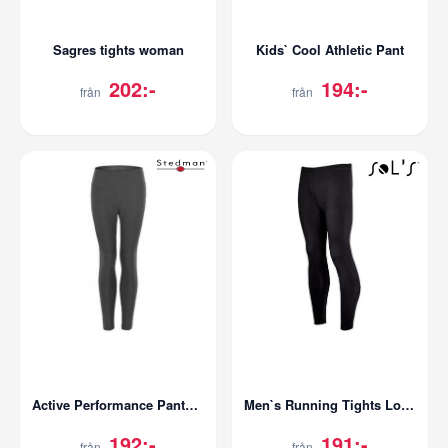
Sagres tights woman
Kids` Cool Athletic Pant
202:-
194:-
från
från
Active Performance Pants for women
Men`s Running Tights London
192:-
191:-
från
från