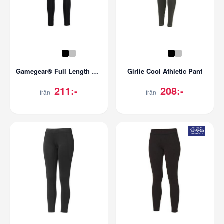
Gamegear® Full Length Legging
Girlie Cool Athletic Pant
211:-
208:-
från
från