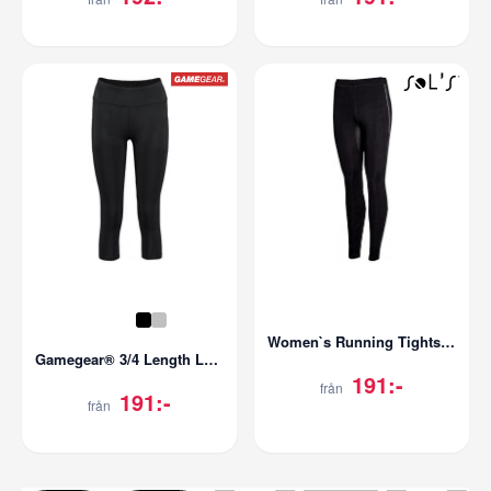
Women`s Running Tights London
Gamegear® 3/4 Length Legging
191:-
från
191:-
från