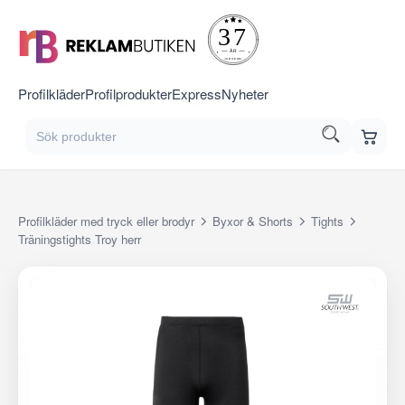
Profilkläder
Profilprodukter
Express
Nyheter
Profilkläder med tryck eller brodyr
Byxor & Shorts
Tights
Träningstights Troy herr