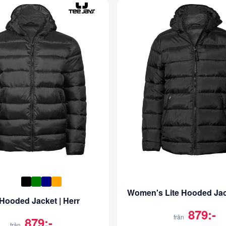
Women's Lite Hooded Jac
 Hooded Jacket | Herr
879:-
från
879:-
från