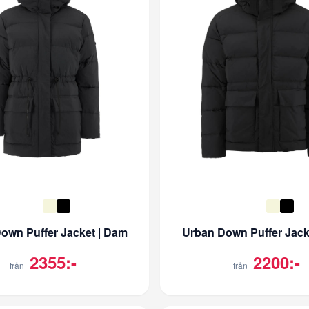
own Puffer Jacket | Dam
Urban Down Puffer Jacke
2355:-
2200:-
från
från