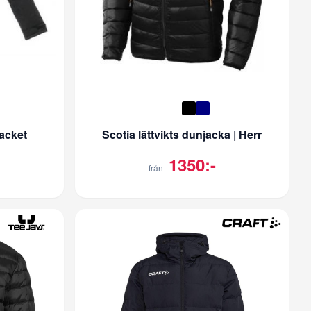
acket
Scotia lättvikts dunjacka | Herr
1350:-
från