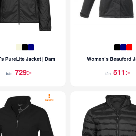
 PureLite Jacket | Dam
Women`s Beauford J
729:-
511:-
från
från