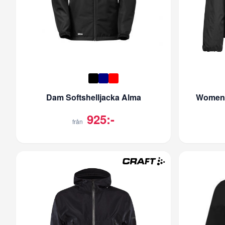
Dam Softshelljacka Alma
Women's
925:-
från