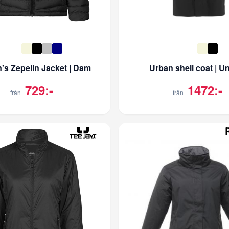
s Zepelin Jacket | Dam
Urban shell coat | U
729:-
1472:-
från
från