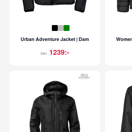
Urban Adventure Jacket | Dam
Women'
1239:-
från