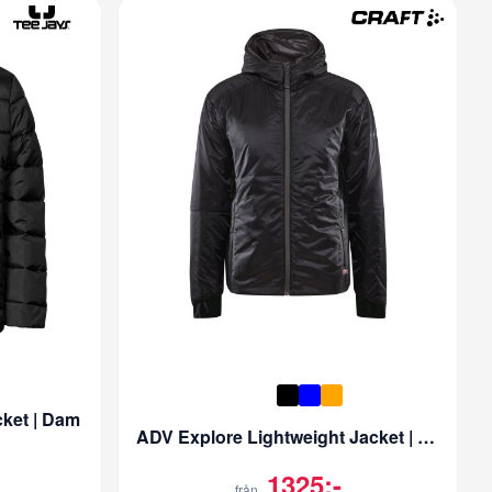
ket | Dam
ADV Explore Lightweight Jacket | Herr
1325:-
från