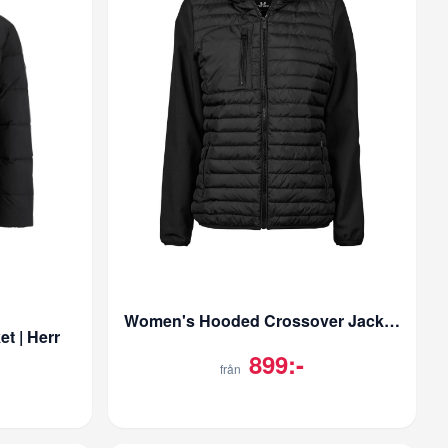
Women's Hooded Crossover Jacket | Dam
t | Herr
899:-
från