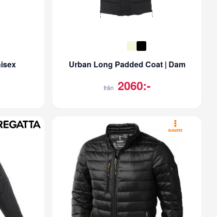
nisex
Urban Long Padded Coat | Dam
2060:-
från