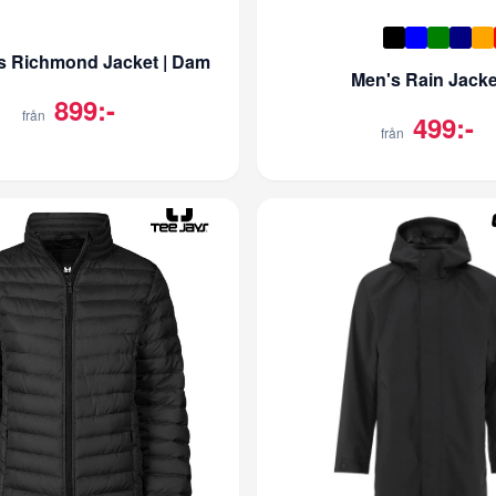
 Richmond Jacket | Dam
Men's Rain Jacke
899:-
från
499:-
från