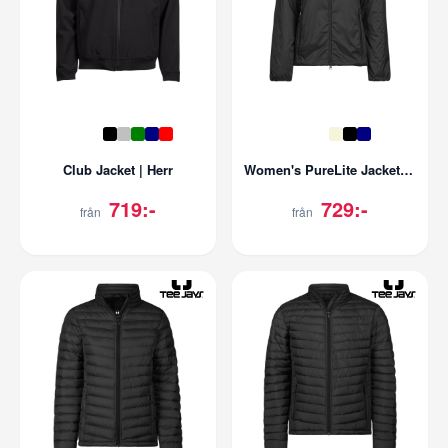
Club Jacket | Herr
Women's PureLite Jacket | Dam
719:-
729:-
från
från