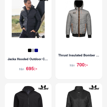
Thrust Insulated Bomber Jacket
Jacka Hooded Outdoor Crossover | Herr
700:-
från
695:-
från