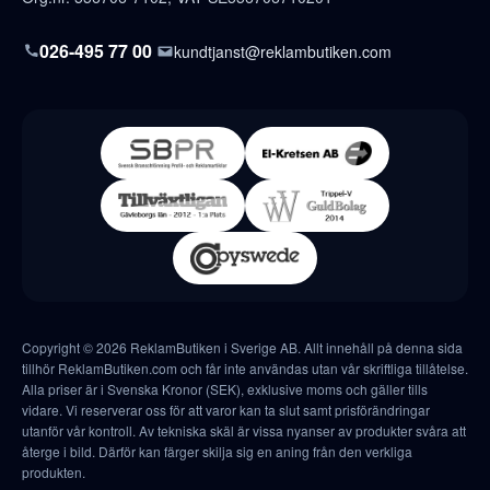
026-495 77 00
kundtjanst@reklambutiken.com
Copyright © 2026 ReklamButiken i Sverige AB. Allt innehåll på denna sida
tillhör ReklamButiken.com och får inte användas utan vår skriftliga tillåtelse.
Alla priser är i Svenska Kronor (SEK), exklusive moms och gäller tills
vidare. Vi reserverar oss för att varor kan ta slut samt prisförändringar
utanför vår kontroll. Av tekniska skäl är vissa nyanser av produkter svåra att
återge i bild. Därför kan färger skilja sig en aning från den verkliga
produkten.