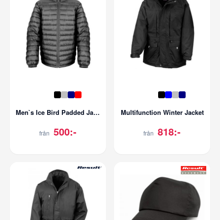
Men`s Ice Bird Padded Jacket
Multifunction Winter Jacket
500:-
818:-
från
från