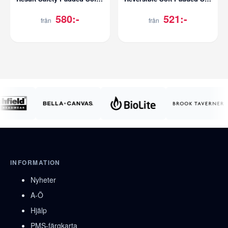
580:-
521:-
från
från
INFORMATION
Nyheter
A-Ö
Hjälp
PMS-färgkarta