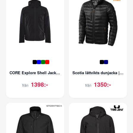
CORE Explore Shell Jacket | Herr
Scotia lättvikts dunjacka | Herr
1398:-
1350:-
från
från