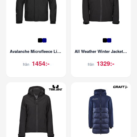
Avalanche Microfleece Lined Jacket
All Weather Winter Jacket | Herr
1454:-
1329:-
från
från