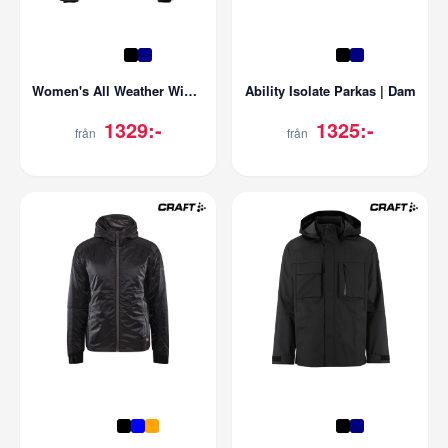
Women's All Weather Winter Jacket | Dam
Ability Isolate Parkas | Dam
1329:-
1325:-
från
från