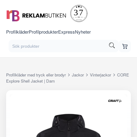
Profilkläder
Profilprodukter
Express
Nyheter
Profilkläder med tryck eller brodyr
Jackor
Vinterjackor
CORE
Explore Shell Jacket | Dam