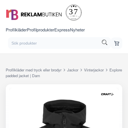
Profilkläder
Profilprodukter
Express
Nyheter
Profilkläder med tryck eller brodyr
Jackor
Vinterjackor
Explore
padded jacket | Dam