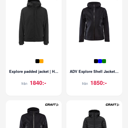
Explore padded jacket | Herr
ADV Explore Shell Jacket | Dam
1840:-
1850:-
från
från