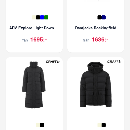
ADV Explore Light Down Jacket | Herr
Damjacka Rockingfield
1695:-
1636:-
från
från