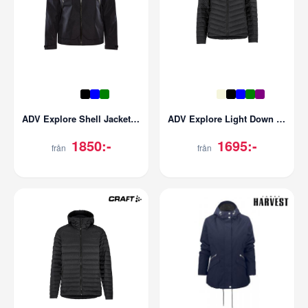
ADV Explore Shell Jacket | Herr
ADV Explore Light Down Jacket | Dam
1850:-
1695:-
från
från