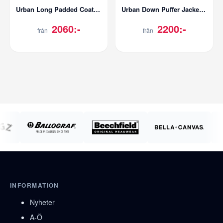
Urban Long Padded Coat | Dam
Urban Down Puffer Jacket | Herr
2060:-
2200:-
från
från
INFORMATION
Nyheter
A-Ö