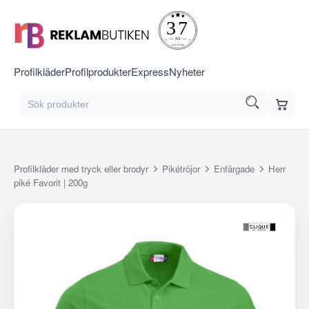
Profilkläder
Profilprodukter
Express
Nyheter
Profilkläder med tryck eller brodyr
Pikétröjor
Enfärgade
Herr
piké Favorit | 200g