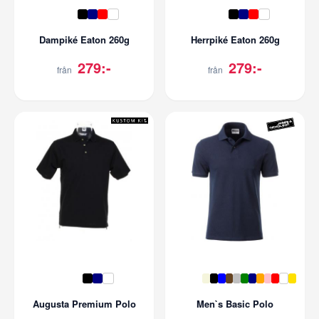
Dampiké Eaton 260g
Herrpiké Eaton 260g
279:-
279:-
från
från
Augusta Premium Polo
Men`s Basic Polo