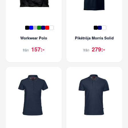
Workwear Polo
Pikétröja Morris Solid
157:-
279:-
från
från