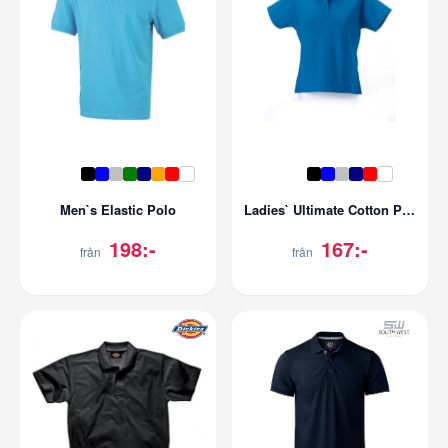
Men`s Elastic Polo
Ladies` Ultimate Cotton Polo
198:-
167:-
från
från