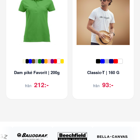
Dam piké Favorit | 200g
Classic-T | 160 G
212:-
93:-
från
från