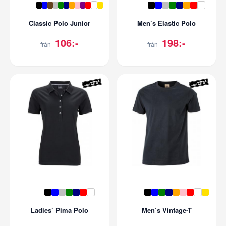
Classic Polo Junior
Men`s Elastic Polo
106:-
198:-
från
från
Ladies` Pima Polo
Men`s Vintage-T