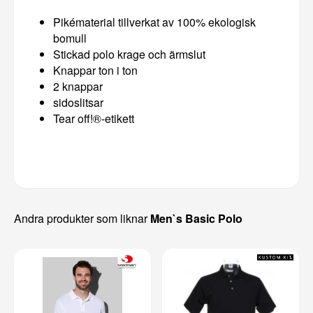
Pikématerial tillverkat av 100% ekologisk
bomull
Stickad polo krage och ärmslut
Knappar ton i ton
2 knappar
sidoslitsar
Tear off!®-etikett
Andra produkter som liknar
Men`s Basic Polo