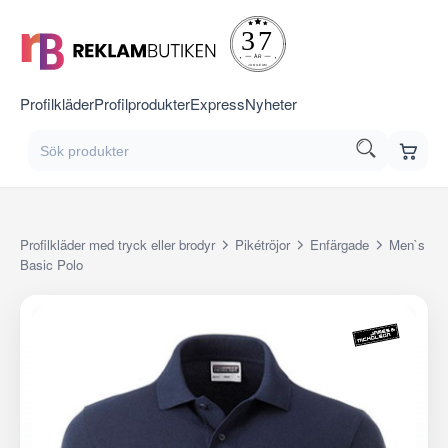
Profilkläder
Profilprodukter
Express
Nyheter
Profilkläder med tryck eller brodyr
Pikétröjor
Enfärgade
Men`s
Basic Polo