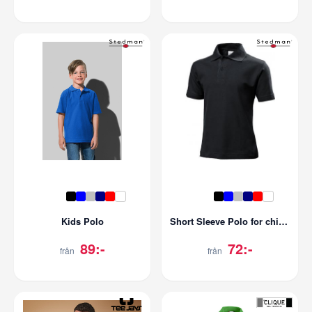
Kids Polo
Short Sleeve Polo for children
89:-
72:-
från
från