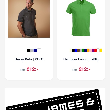
Heavy Polo | 215 G
Herr piké Favorit | 200g
212:-
212:-
från
från