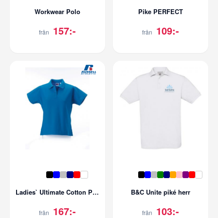
Workwear Polo
Pike PERFECT
157:-
109:-
från
från
Ladies` Ultimate Cotton Polo
B&C Unite piké herr
167:-
103:-
från
från