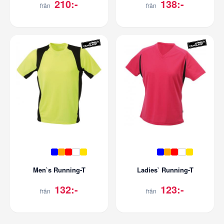
210:-
138:-
från
från
Men`s Running-T
Ladies` Running-T
132:-
123:-
från
från