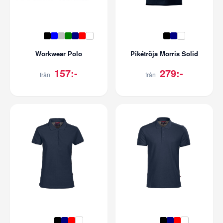
Workwear Polo
Pikétröja Morris Solid
157:-
279:-
från
från