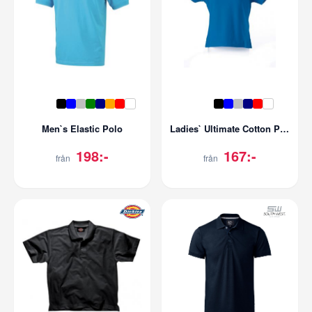
Men`s Elastic Polo
Ladies` Ultimate Cotton Polo
198:-
167:-
från
från