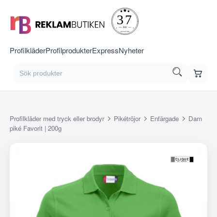
Profilkläder
Profilprodukter
Express
Nyheter
Profilkläder med tryck eller brodyr
Pikétröjor
Enfärgade
Dam
piké Favorit | 200g