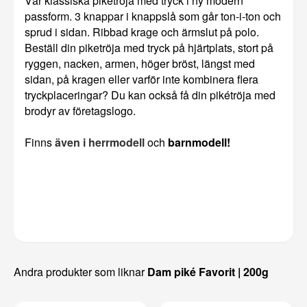
Vår klassiska pikétröja med tryck i ny modern
passform. 3 knappar i knappslå som går ton-i-ton och
sprud i sidan. Ribbad krage och ärmslut på polo.
Beställ din piketröja med tryck på hjärtplats, stort på
ryggen, nacken, armen, höger bröst, längst med
sidan, på kragen eller varför inte kombinera flera
tryckplaceringar? Du kan också få din pikétröja med
brodyr av företagslogo.
Finns
även i herrmodell
och
barnmodell!
Andra produkter som liknar
Dam piké Favorit | 200g