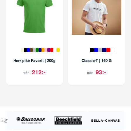
Herr piké Favorit | 200g
Classic-T | 160 G
212:-
93:-
från
från