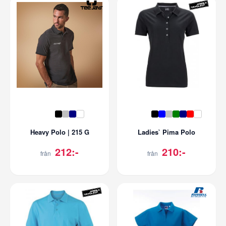
Heavy Polo | 215 G
Ladies` Pima Polo
212:-
210:-
från
från