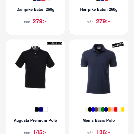
Dampiké Eaton 260g
Herrpiké Eaton 260g
279:-
279:-
från
från
Augusta Premium Polo
Men`s Basic Polo
145:-
136:-
från
från