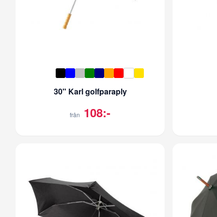
30" Karl golfparaply
108:-
från