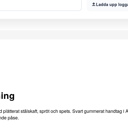
Ladda upp logg
ning
plätterat stålskaft, spröt och spets. Svart gummerat handtag i 
ande påse.