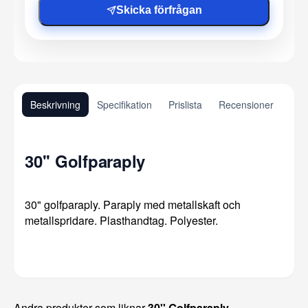
Skicka förfrågan
Beskrivning
Specifikation
Prislista
Recensioner
30'' Golfparaply
30" golfparaply. Paraply med metallskaft och
metallspridare. Plasthandtag. Polyester.
Andra produkter som liknar
30'' Golfparaply