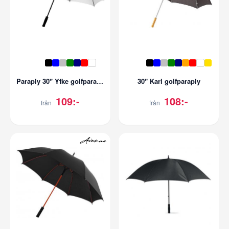
Paraply 30'' Yfke golfparaply med EVA-handtag
30" Karl golfparaply
109:-
108:-
från
från