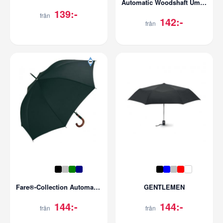
Automatic Woodshaft Umbrella
139:-
från
142:-
från
Fare®-Collection Automatic Midsize Umbrella Fare® Collection
GENTLEMEN
144:-
144:-
från
från