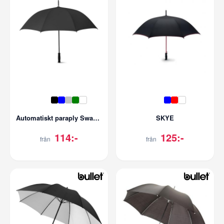
Automatiskt paraply Swansea 27''
SKYE
114:-
125:-
från
från