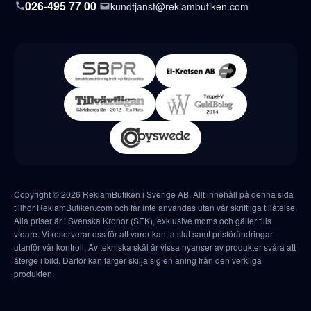
026-495 77 00
kundtjanst@reklambutiken.com
Copyright © 2026 ReklamButiken i Sverige AB. Allt innehåll på denna sida
tillhör ReklamButiken.com och får inte användas utan vår skriftliga tillåtelse.
Alla priser är i Svenska Kronor (SEK), exklusive moms och gäller tills
vidare. Vi reserverar oss för att varor kan ta slut samt prisförändringar
utanför vår kontroll. Av tekniska skäl är vissa nyanser av produkter svåra att
återge i bild. Därför kan färger skilja sig en aning från den verkliga
produkten.