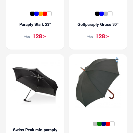
Paraply Stark 23"
Golfparaply Gruso 30''
128:-
128:-
från
från
Swiss Peak miniparaply