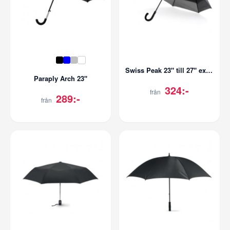
Swiss Peak 23" till 27" expanderbart paraply
Paraply Arch 23"
324:-
från
289:-
från