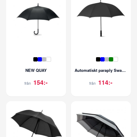
NEW QUAY
Automatiskt paraply Swansea 27''
154:-
114:-
från
från