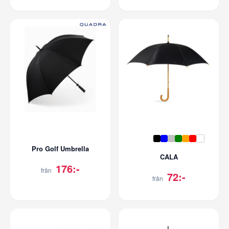
Pro Golf Umbrella
CALA
176:-
från
72:-
från