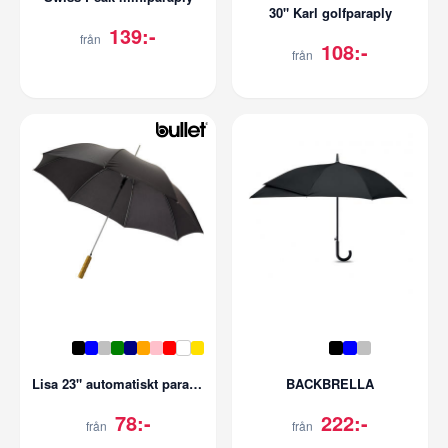
30" Karl golfparaply
139:-
från
108:-
från
Lisa 23" automatiskt paraply med trähandtag
BACKBRELLA
78:-
222:-
från
från