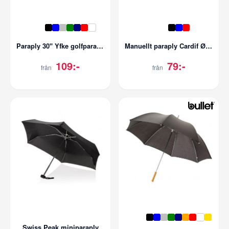
Paraply 30'' Yfke golfparaply med EVA-handtag
Manuellt paraply Cardif Ø97 Hopfällbart
109:-
79:-
från
från
Swiss Peak miniparaply