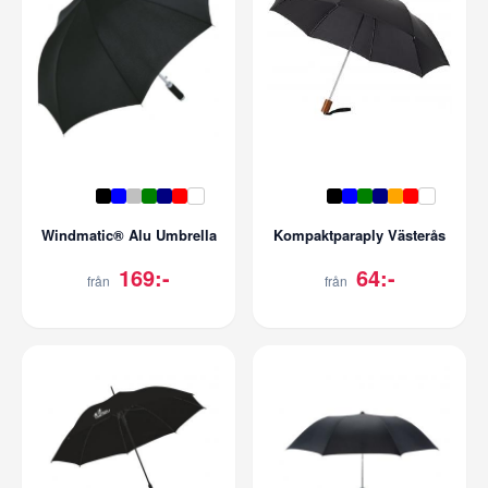
Windmatic® Alu Umbrella
Kompaktparaply Västerås
169:-
64:-
från
från