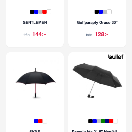
GENTLEMEN
Golfparaply Gruso 30''
144:-
128:-
från
från
SKYE
Paraply Ida 21,5" Hopfällbart