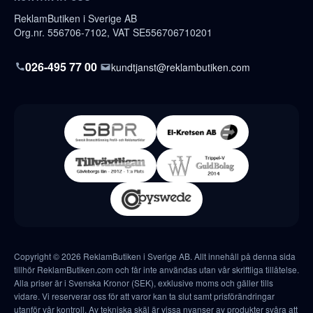
ReklamButiken i Sverige AB
Org.nr. 556706-7102, VAT SE556706710201
026-495 77 00
kundtjanst@reklambutiken.com
Copyright © 2026 ReklamButiken i Sverige AB. Allt innehåll på denna sida
tillhör ReklamButiken.com och får inte användas utan vår skriftliga tillåtelse.
Alla priser är i Svenska Kronor (SEK), exklusive moms och gäller tills
vidare. Vi reserverar oss för att varor kan ta slut samt prisförändringar
utanför vår kontroll. Av tekniska skäl är vissa nyanser av produkter svåra att