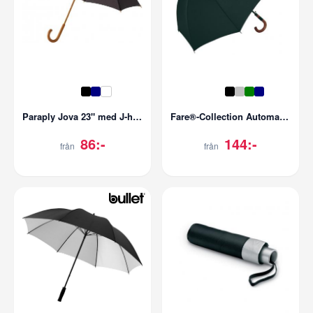
Paraply Jova 23" med J-handtag
Fare®-Collection Automatic Midsize Umbrella Fare® Collection
86:-
144:-
från
från