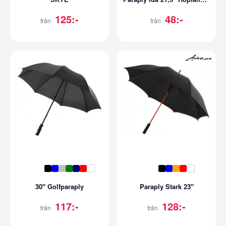
125:-
48:-
från
från
30'' Golfparaply
Paraply Stark 23"
117:-
128:-
från
från