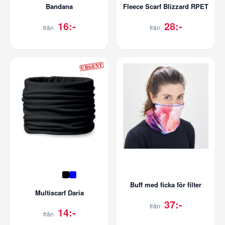
Bandana
Fleece Scarf Blizzard RPET
16:-
28:-
från
från
Buff med ficka för filter
Multiscarf Daria
37:-
från
14:-
från