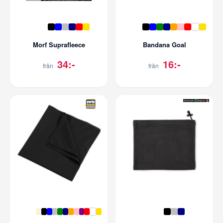
Morf Suprafleece
Bandana Goal
34:-
16:-
från
från