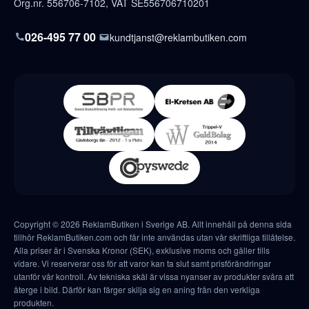
Org.nr. 556706-7102, VAT SE556706710201
026-495 77 00
kundtjanst@reklambutiken.com
Copyright © 2026 ReklamButiken i Sverige AB. Allt innehåll på denna sida
tillhör ReklamButiken.com och får inte användas utan vår skriftliga tillåtelse.
Alla priser är i Svenska Kronor (SEK), exklusive moms och gäller tills
vidare. Vi reserverar oss för att varor kan ta slut samt prisförändringar
utanför vår kontroll. Av tekniska skäl är vissa nyanser av produkter svåra att
återge i bild. Därför kan färger skilja sig en aning från den verkliga
produkten.