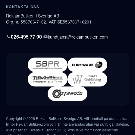
KONTAKTA OSS
ReklamButiken i Sverige AB
Org.nr. 556706-7102, VAT SE556706710201
026-495 77 00
kundtjanst@reklambutiken.com
Copyright © 2026 ReklamButiken i Sverige AB. Allt innehåll på denna sida
tillhör ReklamButiken.com och får inte användas utan vår skriftliga tillåtelse.
Alla priser är i Svenska Kronor (SEK), exklusive moms och gäller tills