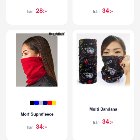
28:-
34:-
från
från
Multi Bandana
Morf Suprafleece
34:-
från
34:-
från