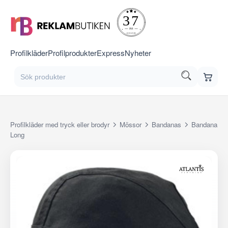
Profilkläder
Profilprodukter
Express
Nyheter
Profilkläder med tryck eller brodyr
Mössor
Bandanas
Bandana
Long