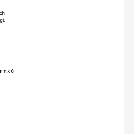
och
gt.
a
 mm x 8