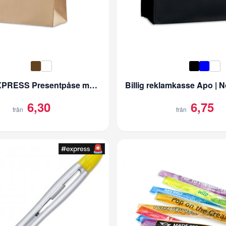
SUPEREXPRESS Presentpåse med tryck | 150g/m2
6,30
6,75
från
från