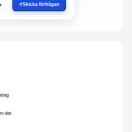
a
Skicka förfrågan
nslag
om det