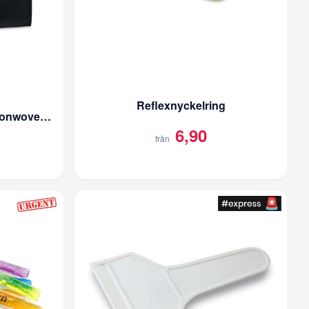
Reflexnyckelring
Billig reklamkasse Apo | Nonwoven 80g/m2
6,90
från