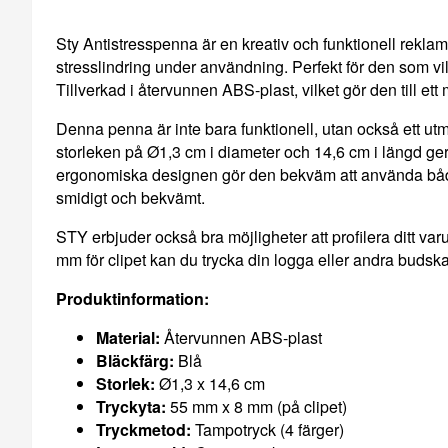
Sty Antistresspenna är en kreativ och funktionell rekla
stresslindring under användning. Perfekt för den som vi
Tillverkad i återvunnen ABS-plast, vilket gör den till ett
Denna penna är inte bara funktionell, utan också ett utmär
storleken på Ø1,3 cm i diameter och 14,6 cm i längd ger
ergonomiska designen gör den bekväm att använda både 
smidigt och bekvämt.
STY erbjuder också bra möjligheter att profilera ditt v
mm för clipet kan du trycka din logga eller andra budskap 
Produktinformation:
Material:
Återvunnen ABS-plast
Bläckfärg:
Blå
Storlek:
Ø1,3 x 14,6 cm
Tryckyta:
55 mm x 8 mm (på clipet)
Tryckmetod:
Tampotryck (4 färger)