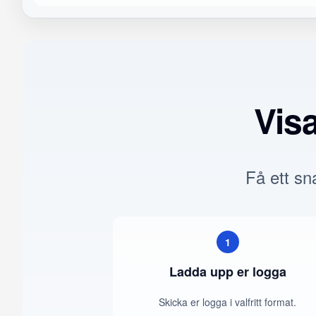
Vis
Få ett sna
1
Ladda upp er logga
Skicka er logga i valfritt format.