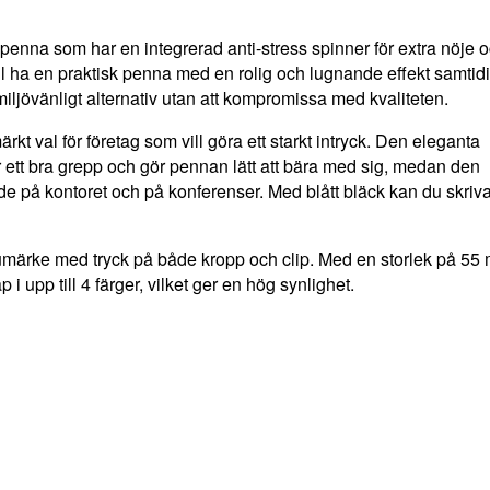
mpenna som har en integrerad anti-stress spinner för extra nöje 
ll ha en praktisk penna med en rolig och lugnande effekt samtidi
 miljövänligt alternativ utan att kompromissa med kvaliteten.
kt val för företag som vill göra ett starkt intryck. Den eleganta
 ett bra grepp och gör pennan lätt att bära med sig, medan den
på kontoret och på konferenser. Med blått bläck kan du skriv
arumärke med tryck på både kropp och clip. Med en storlek på 55
i upp till 4 färger, vilket ger en hög synlighet.