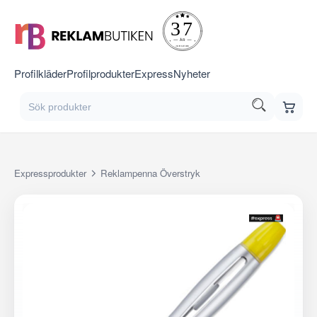
Profilkläder
Profilprodukter
Express
Nyheter
Expressprodukter
Reklampenna Överstryk