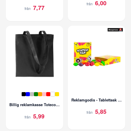
6,00
från
7,77
från
Reklamgodis - Tablettask med tryck | Classic
Billig reklamkasse Totecolor | Nonwoven 80gr/m2
5,85
från
5,99
från