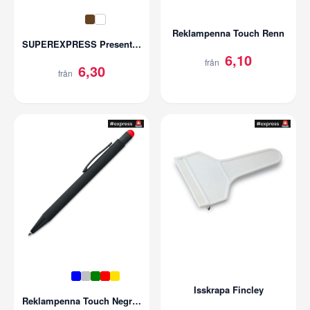
Reklampenna Touch Renn
SUPEREXPRESS Presentpåse med tryck | 150g/m2
6,10
från
6,30
från
Isskrapa Fincley
Reklampenna Touch Negrito