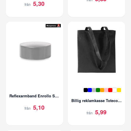
5,30
från
Reflexarmband Enrollo Slapwrap
Billig reklamkasse Totecolor | Nonwoven 80gr/m2
5,10
från
5,99
från