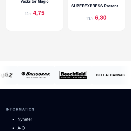
Vaxkritor Magic
SUPEREXPRESS Presentpåse med tryck | 150g/m2
4,75
från
6,30
från
INFORMATION
Nyheter
A-Ö