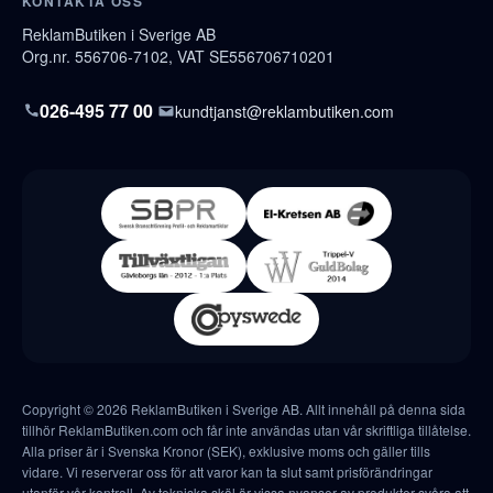
KONTAKTA OSS
ReklamButiken i Sverige AB
Org.nr. 556706-7102, VAT SE556706710201
026-495 77 00
kundtjanst@reklambutiken.com
Copyright © 2026 ReklamButiken i Sverige AB. Allt innehåll på denna sida
tillhör ReklamButiken.com och får inte användas utan vår skriftliga tillåtelse.
Alla priser är i Svenska Kronor (SEK), exklusive moms och gäller tills
vidare. Vi reserverar oss för att varor kan ta slut samt prisförändringar
utanför vår kontroll. Av tekniska skäl är vissa nyanser av produkter svåra att