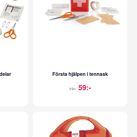
delar
Första hjälpen i tennask
59:-
från