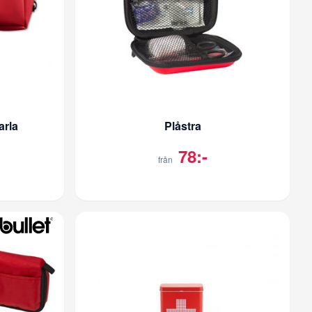
arla
Plåstra
78:-
från