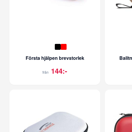
Första hjälpen brevstorlek
Balit
144:-
från