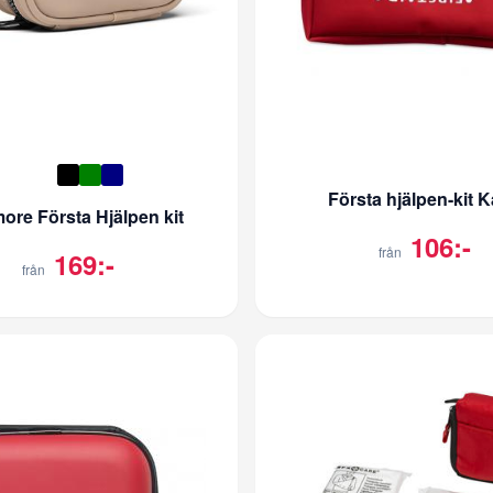
Första hjälpen-kit K
more Första Hjälpen kit
106:-
från
169:-
från