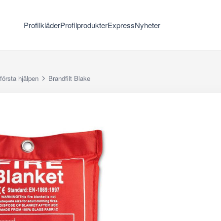
Profilkläder
Profilprodukter
Express
Nyheter
första hjälpen
Brandfilt Blake