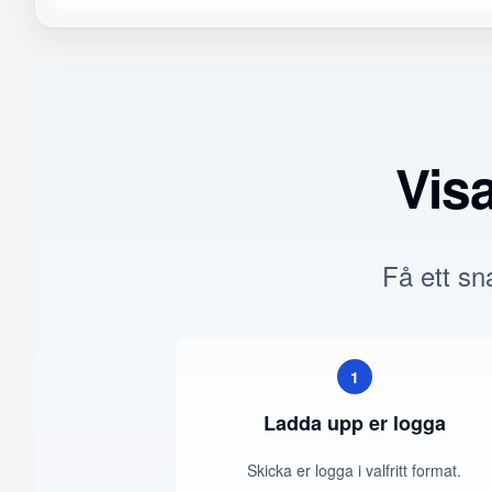
Vis
Få ett sna
1
Ladda upp er logga
Skicka er logga i valfritt format.