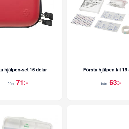
a hjälpen-set 16 delar
Första hjälpen kit 19 
71:-
63:-
från
från