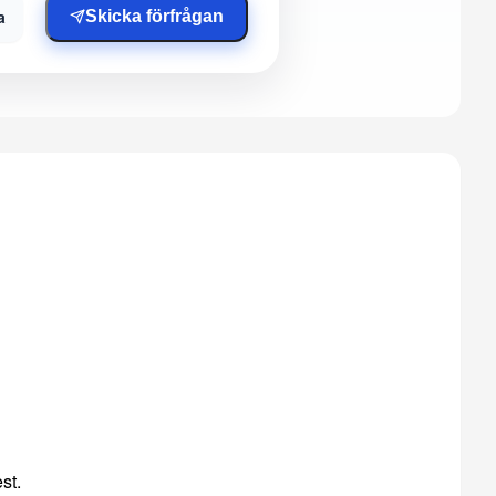
a
Skicka förfrågan
st.