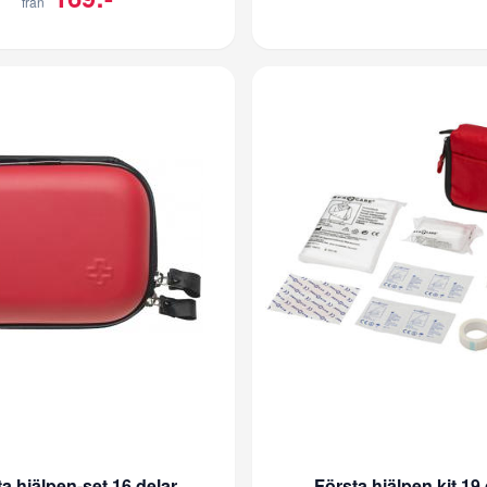
från
a hjälpen-set 16 delar
Första hjälpen kit 19 