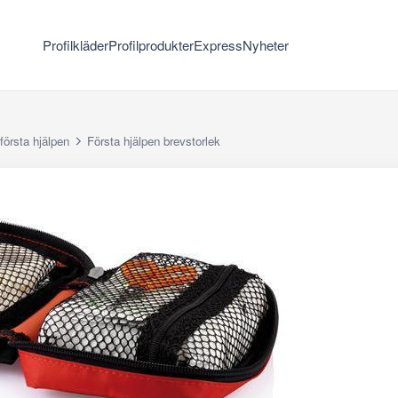
Profilkläder
Profilprodukter
Express
Nyheter
första hjälpen
Första hjälpen brevstorlek