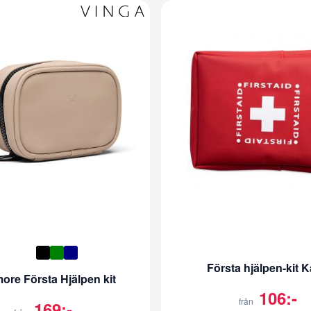
Första hjälpen-kit K
more Första Hjälpen kit
106:-
från
169:-