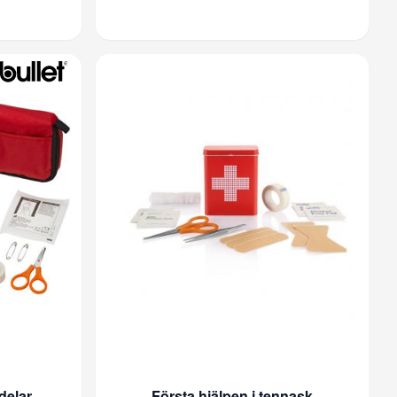
delar
Första hjälpen i tennask