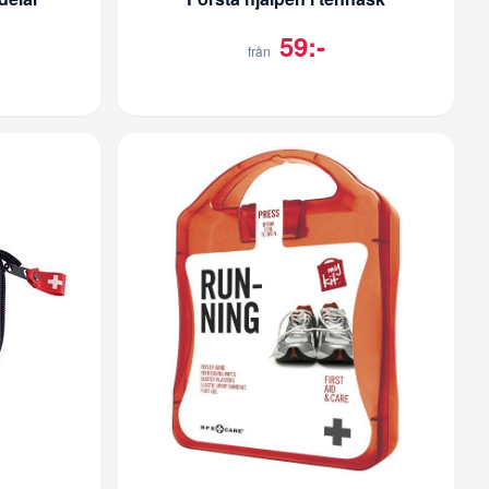
59:-
från