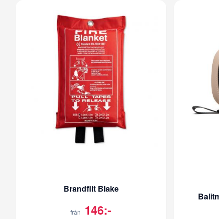
Brandfilt Blake
Balit
146:-
från