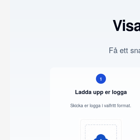
Vis
Få ett sna
1
Ladda upp er logga
Skicka er logga i valfritt format.