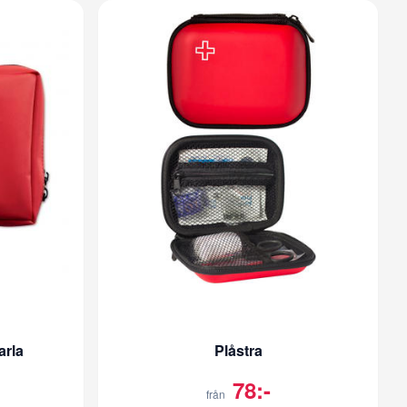
arla
Plåstra
78:-
från