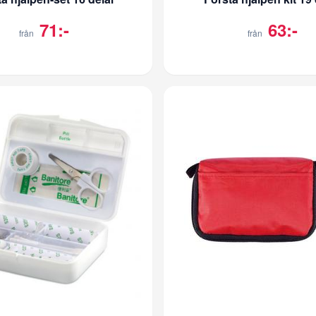
71:-
63:-
från
från