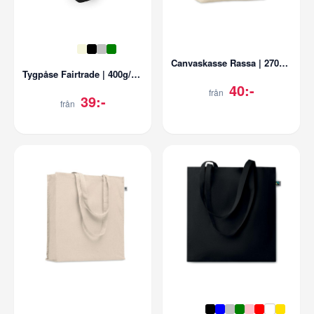
Canvaskasse Rassa | 270g/m2
Tygpåse Fairtrade | 400g/m2 | Vinpåse
40:-
från
39:-
från