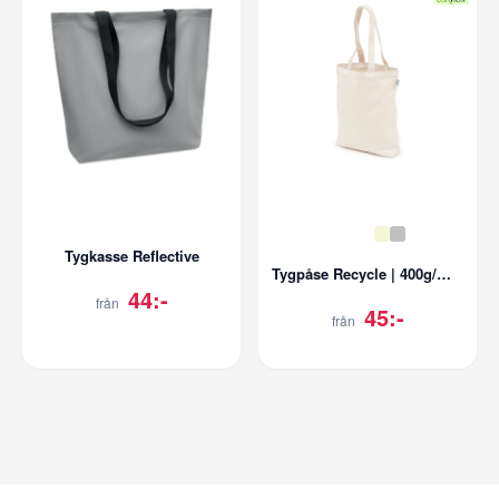
Tygkasse Reflective
Tygpåse Recycle | 400g/m2 Bomull | Långa handtag
44:-
från
45:-
från