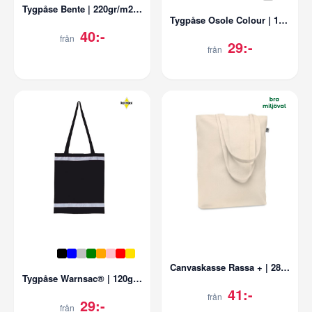
Tygpåse Bente | 220gr/m2 | Ekologisk
Tygpåse Osole Colour | 140g/m2 | Fairtrade
40:-
från
29:-
från
Canvaskasse Rassa + | 280g/m2 | Ekologisk
Tygpåse Warnsac® | 120g/m2 | Reflex
41:-
från
29:-
från