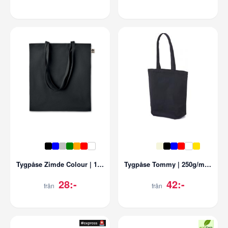
Tygpåse Zimde Colour | 140gr/m2 | Ekologisk
Tygpåse Tommy | 250g/m2 Bomull | Med bälg
28:-
42:-
från
från