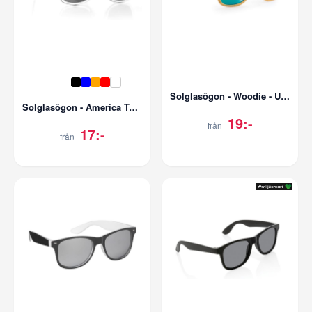
Solglasögon - Woodie - UV400
Solglasögon - America Touch - Spegellins - UV400
19:-
från
17:-
från