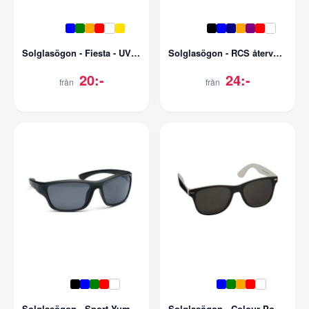
Solglasögon - Fiesta - UV400 - Spegellins
Solglasögon - RCS återvunnen - UV400
20:-
24:-
från
från
Solglasögon - Sport Yuma - UV400
Solglasögon - Colour Pop - UV400