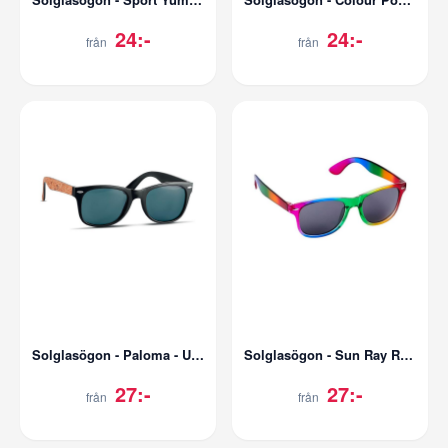
24:-
24:-
från
från
Solglasögon - Paloma - UV400
Solglasögon - Sun Ray Rainbow - UV400
27:-
27:-
från
från