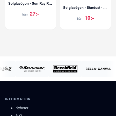
Solglasögon - Sun Ray Rainbow - UV400
Solglasögon - Stardust - UV400
27:-
från
10:-
från
INFORMATION
Nyheter
A-Ö