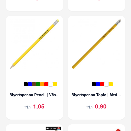
Blyertspenna Pencil | Vässad | Med sudd
Blyertspenna Topic | Med Sudd
1,05
0,90
från
från