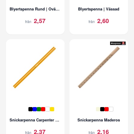
Blyertspenna Rund | Ovässad
Blyertspenna | Vässad
2,57
2,60
från
från
Snickarpenna Carpenter 17,5 cm
Snickarpenna Maderos
2,37
2,16
från
från