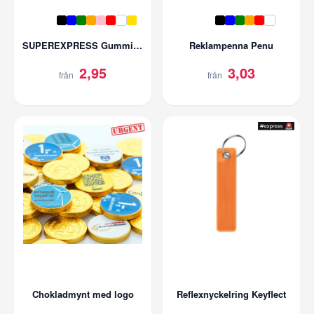
SUPEREXPRESS Gummiarmband med tryck
Reklampenna Penu
2,95
3,03
från
från
Chokladmynt med logo
Reflexnyckelring Keyflect