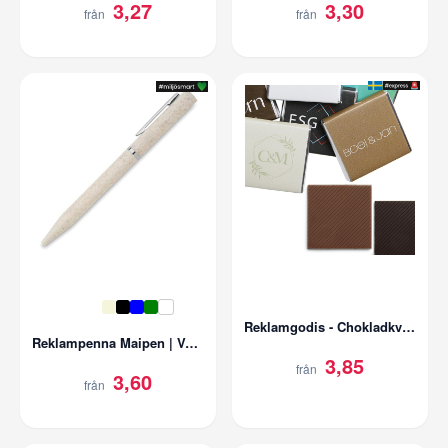
3,27
3,30
från
från
Reklamgodis - Chokladkvadrat Classic 6 gram
Reklampenna Maipen | Vetehalm
3,85
från
3,60
från