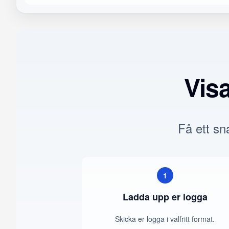
Vis
Få ett sna
1
Ladda upp er logga
Skicka er logga i valfritt format.