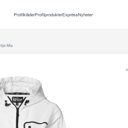
Profilkläder
Profilprodukter
Express
Nyheter
öja Mia