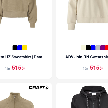
nt HZ Sweatshirt | Dam
ADV Join RN Sweatshir
515:-
515:-
från
från