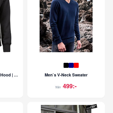
Women's Fashion Full Zip Hood | Dam
Men`s V-Neck Sweater
499:-
från