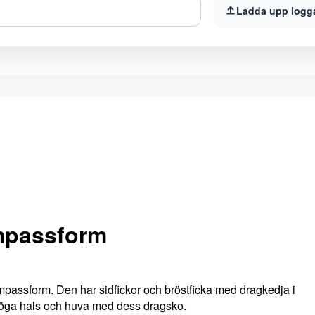
Ladda upp logg
mpassform
ampassform. Den har sidfickor och bröstficka med dragkedja i
 höga hals och huva med dess dragsko.