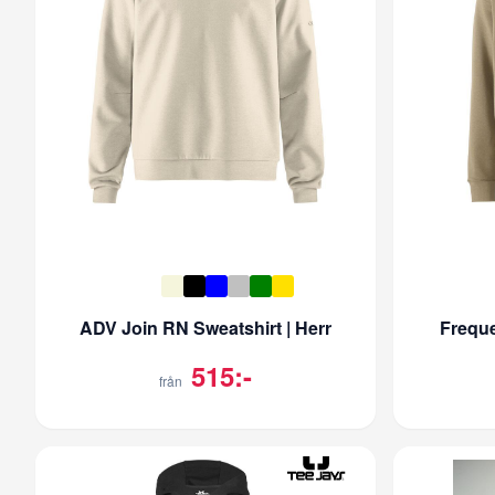
ADV Join RN Sweatshirt | Herr
Freque
515:-
från