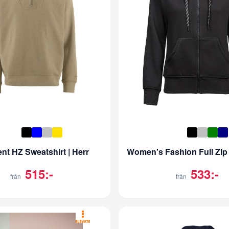
nt HZ Sweatshirt | Herr
515:-
533:-
från
från