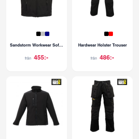
Sandstorm Workwear Softshell Bodywarmer
Hardwear Holster Trouser
455:-
486:-
från
från