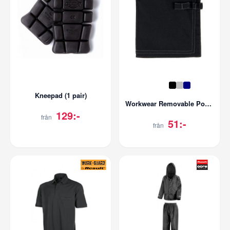
Kneepad (1 pair)
Workwear Removable Pocket - Block Pro
129:-
från
51:-
från