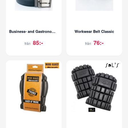
Business- and Gastronomy Reversible Belt
Workwear Belt Classic
85:-
76:-
från
från