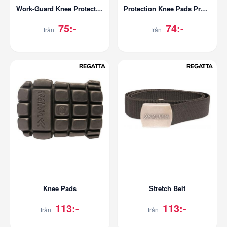
Work-Guard Knee Protectors
Protection Knee Pads Protect Pro (1 Pair)
75:-
74:-
från
från
Knee Pads
Stretch Belt
113:-
113:-
från
från