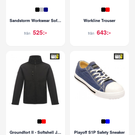
Sandstorm Workwear Softshell
Workline Trouser
525:-
643:-
från
från
Groundfort II - Softshell Jacket
Playoff S1P Safety Sneaker