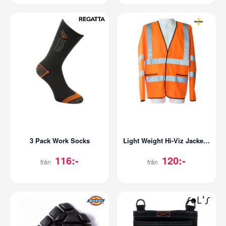
3 Pack Work Socks
Light Weight Hi-Viz Jacket EN ISO 20471 Class 3
116:-
120:-
från
från