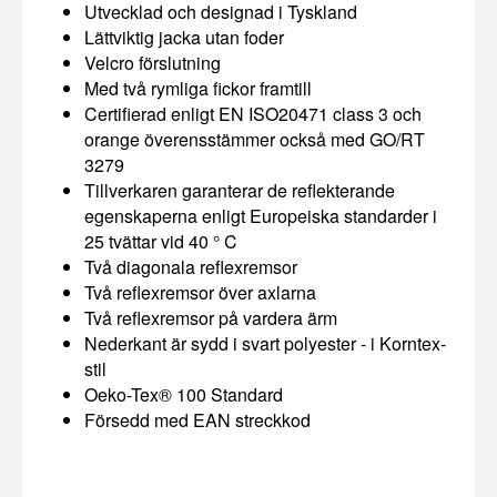
Utvecklad och designad i Tyskland
Lättviktig jacka utan foder
Velcro förslutning
Med två rymliga fickor framtill
Certifierad enligt EN ISO20471 class 3 och
orange överensstämmer också med GO/RT
3279
Tillverkaren garanterar de reflekterande
egenskaperna enligt Europeiska standarder i
25 tvättar vid 40 ° C
Två diagonala reflexremsor
Två reflexremsor över axlarna
Två reflexremsor på vardera ärm
Nederkant är sydd i svart polyester - i Korntex-
stil
Oeko-Tex® 100 Standard
Försedd med EAN streckkod