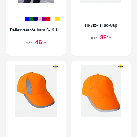
Hi-Viz-, Fluo-Cap
Reflexväst för barn 3-12 år EN 17353
39:-
från
46:-
från