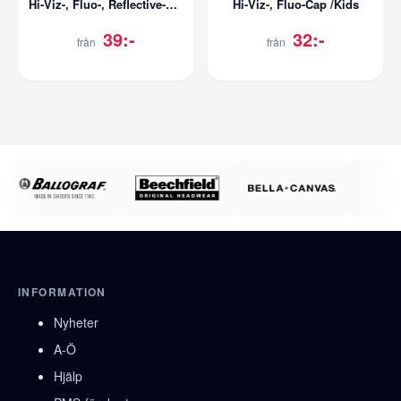
Hi-Viz-, Fluo-, Reflective-Cap
Hi-Viz-, Fluo-Cap /Kids
39:-
32:-
från
från
INFORMATION
Nyheter
A-Ö
Hjälp