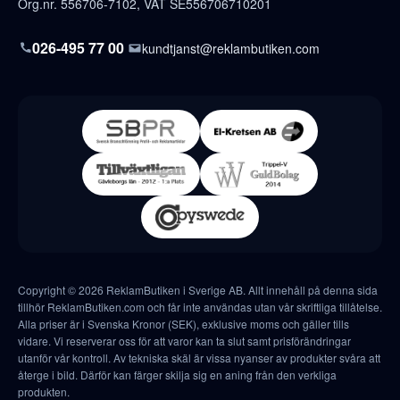
Org.nr. 556706-7102, VAT SE556706710201
026-495 77 00
kundtjanst@reklambutiken.com
Copyright © 2026 ReklamButiken i Sverige AB. Allt innehåll på denna sida
tillhör ReklamButiken.com och får inte användas utan vår skriftliga tillåtelse.
Alla priser är i Svenska Kronor (SEK), exklusive moms och gäller tills
vidare. Vi reserverar oss för att varor kan ta slut samt prisförändringar
utanför vår kontroll. Av tekniska skäl är vissa nyanser av produkter svåra att
återge i bild. Därför kan färger skilja sig en aning från den verkliga
produkten.