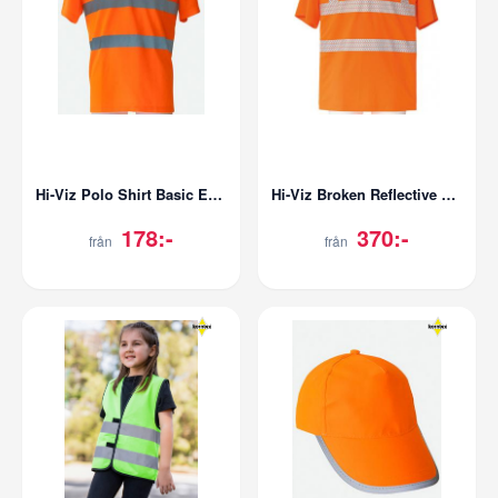
Hi-Viz Polo Shirt Basic EN ISO 20471
Hi-Viz Broken Reflective Polo Shirt EN ISO 20471
178:-
370:-
från
från