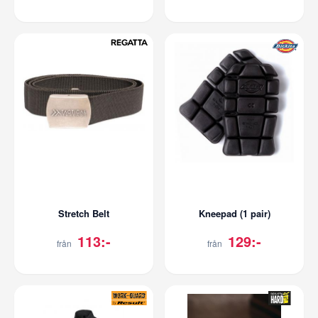
Stretch Belt
Kneepad (1 pair)
113:-
129:-
från
från