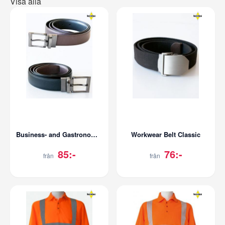
Visa alla
Business- and Gastronomy Reversible Belt
Workwear Belt Classic
85:-
76:-
från
från