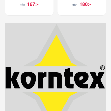
167:-
180:-
från
från