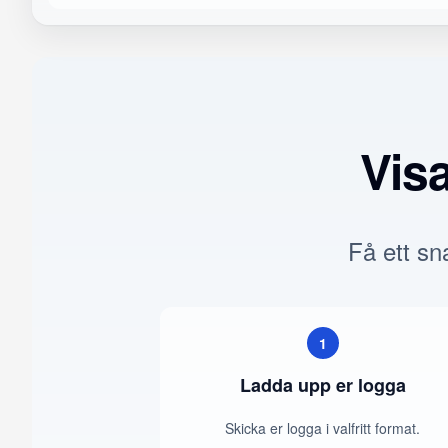
Vis
Få ett sna
1
Ladda upp er logga
Skicka er logga i valfritt format.