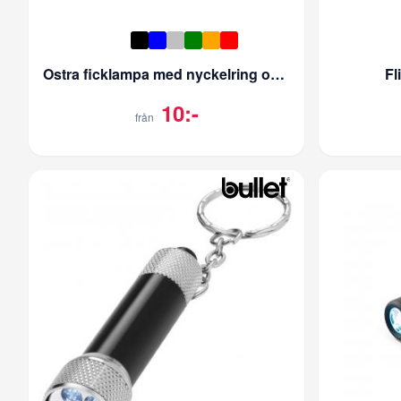
Ostra ficklampa med nyckelring och karbinhake
Fl
10:-
från