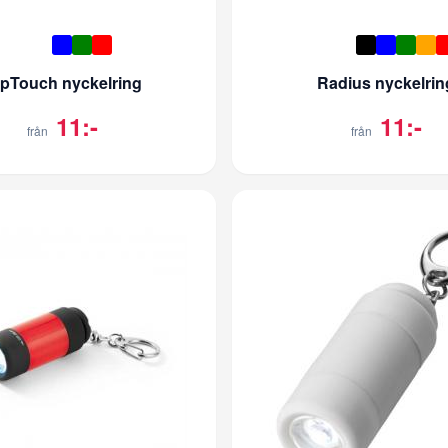
ipTouch nyckelring
Radius nyckelrin
11:-
11:-
från
från