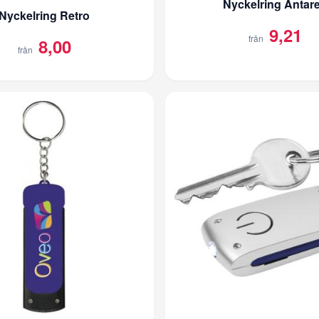
Nyckelring Antar
Nyckelring Retro
9,21
från
8,00
från