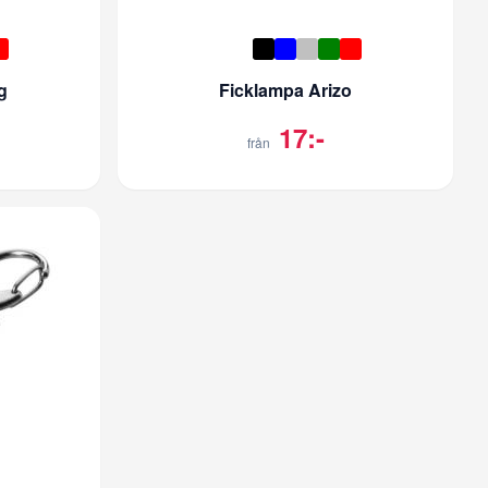
g
Ficklampa Arizo
17:-
från