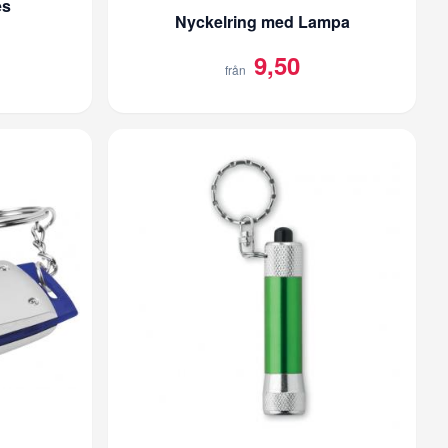
es
Nyckelring med Lampa
9,50
från