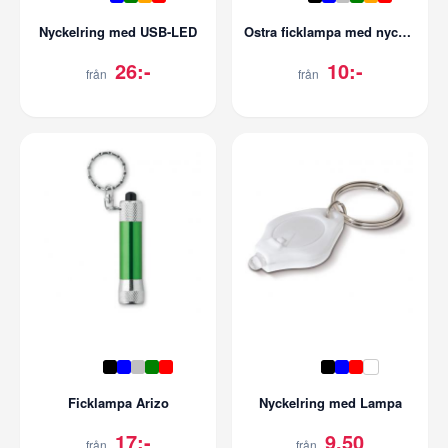
Nyckelring med USB-LED
Ostra ficklampa med nyckelring och karbinhake
26:-
10:-
från
från
Ficklampa Arizo
Nyckelring med Lampa
17:-
9,50
från
från