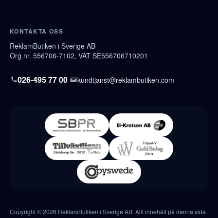
KONTAKTA OSS
ReklamButiken i Sverige AB
Org.nr. 556706-7102, VAT SE556706710201
026-495 77 00
kundtjanst@reklambutiken.com
Copyright © 2026 ReklamButiken i Sverige AB. Allt innehåll på denna sida