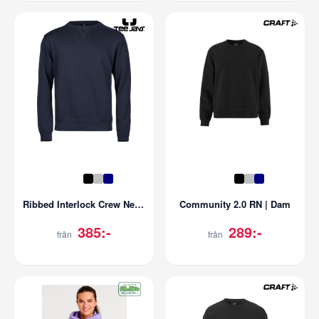
Ribbed Interlock Crew Neck | Herr
Community 2.0 RN | Dam
385:-
289:-
från
från