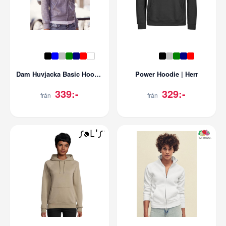
Dam Huvjacka Basic Hoody Full Zip
Power Hoodie | Herr
339:-
329:-
från
från