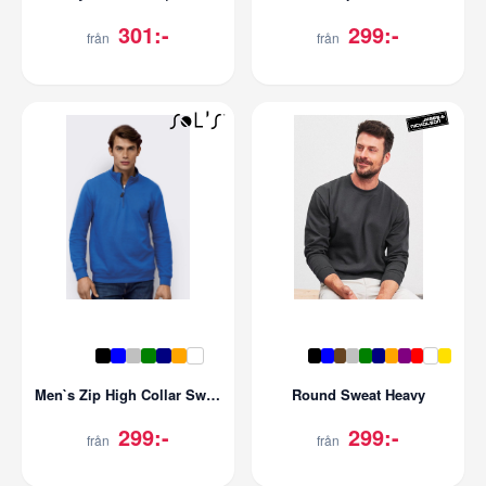
301:-
299:-
från
från
Men`s Zip High Collar Sweatshirt Stan
Round Sweat Heavy
299:-
299:-
från
från