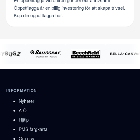
En öppetflagga vid entrén gör det extra trivsamt.
Öppetflagga är en billig investering för att skapa trivsel.
Köp din öppetflagga här.
INFORMATION
Nyheter
A-Ö
Hjälp
PMS-färgkarta
Om oss