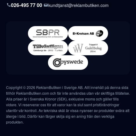
026-495 77 00
kundtjanst@reklambutiken.com
Copyright © 2026 ReklamButiken i Sverige AB. Allt innehåll på denna sida
tillhör ReklamButiken.com och får inte användas utan vår skriftliga tillåtelse.
Alla priser är i Svenska Kronor (SEK), exklusive moms och gäller tills
vidare. Vi reserverar oss för att varor kan ta slut samt prisförändringar
utanför vår kontroll. Av tekniska skäl är vissa nyanser av produkter svåra att
återge i bild. Därför kan färger skilja sig en aning från den verkliga
produkten.