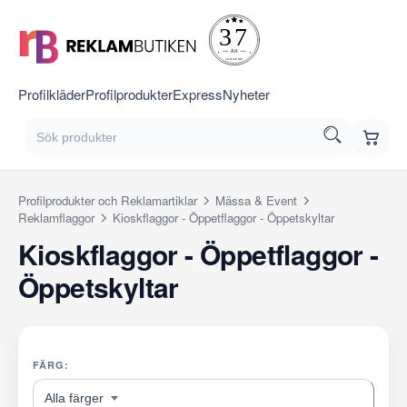
Profilkläder
Profilprodukter
Express
Nyheter
Profilprodukter och Reklamartiklar
Mässa & Event
Reklamflaggor
Kioskflaggor - Öppetflaggor - Öppetskyltar
Kioskflaggor - Öppetflaggor -
Öppetskyltar
FÄRG:
Alla färger