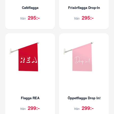
Caféflagga
Frisörflagga Drop-In
295:-
295:-
från
från
Flagga REA
Öppetflagga Drop In!
299:-
299:-
från
från