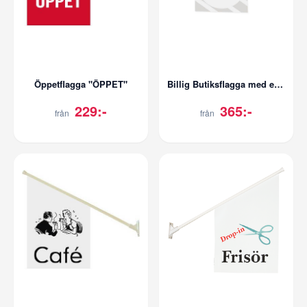
Öppetflagga "ÖPPET"
Billig Butiksflagga med eget tryck
229:-
365:-
från
från