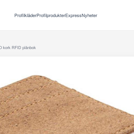
Profilkläder
Profilprodukter
Express
Nyheter
 kork RFID plånbok