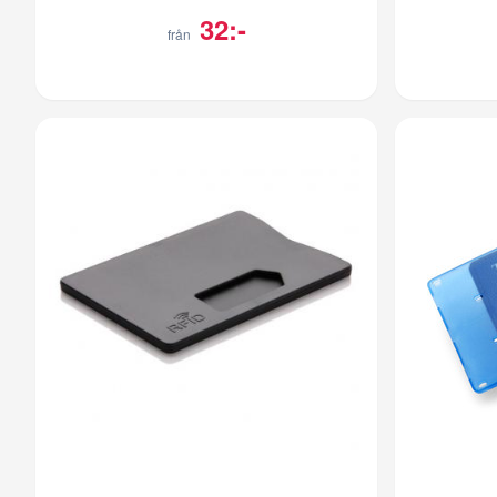
32:-
från