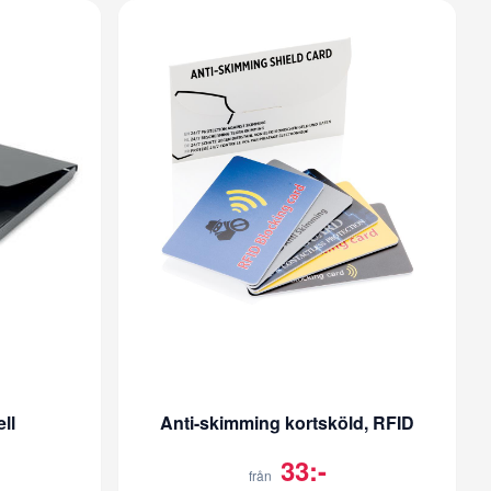
ll
Anti-skimming kortsköld, RFID
33:-
från