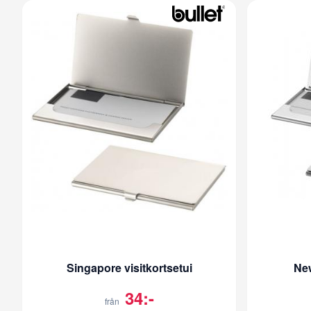
Singapore visitkortsetui
New
34:-
från