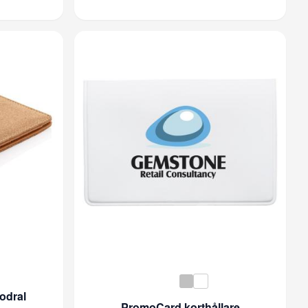
odral
PromoCard korthållare