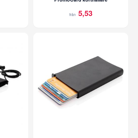
5,53
från