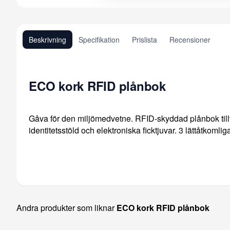
Beskrivning
Specifikation
Prislista
Recensioner
ECO kork RFID plånbok
Gåva för den miljömedvetne. RFID-skyddad plånbok till
identitetsstöld och elektroniska ficktjuvar. 3 lättåtkomliga
Andra produkter som liknar
ECO kork RFID plånbok