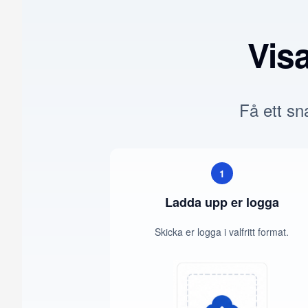
Vis
Få ett sna
1
Ladda upp er logga
Skicka er logga i valfritt format.