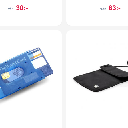
30:-
83:-
från
från