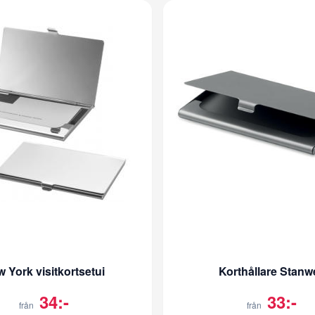
 York visitkortsetui
Korthållare Stanwe
34:-
33:-
från
från