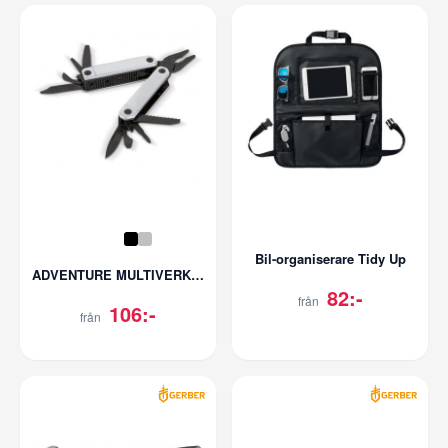
Bil-organiserare Tidy Up
ADVENTURE MULTIVERKTYG 9-DELARS
82:-
från
106:-
från