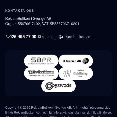
KONTAKTA OSS
ReklamButiken i Sverige AB
Org.nr. 556706-7102, VAT SE556706710201
026-495 77 00
kundtjanst@reklambutiken.com
Copyright © 2026 ReklamButiken i Sverige AB. Allt innehåll på denna sida
tillhör ReklamButiken.com och får inte användas utan vår skriftliga tillåtelse.