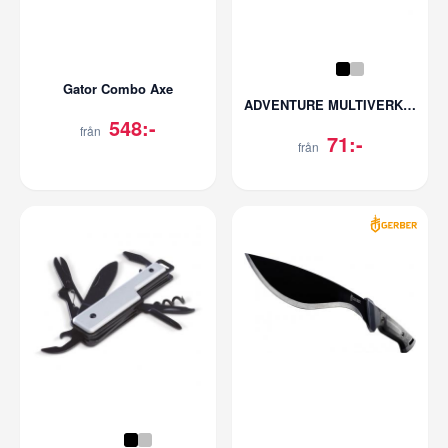
Gator Combo Axe
ADVENTURE MULTIVERKTYG 11-DELARS
548:-
från
71:-
från