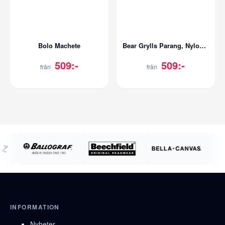
Bolo Machete
Bear Grylls Parang, Nylon Sheath
509:-
509:-
från
från
INFORMATION
Nyheter