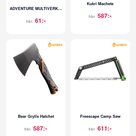
Kukri Machete
ADVENTURE MULTIVERKTYG 7-DELARS
587:-
från
61:-
från
Bear Grylls Hatchet
Freescape Camp Saw
587:-
611:-
från
från