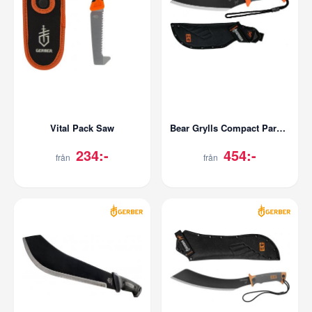
Vital Pack Saw
Bear Grylls Compact Parang
234:-
454:-
från
från