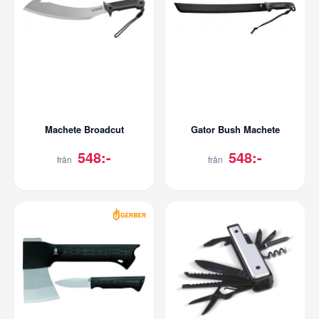
Machete Broadcut
Gator Bush Machete
548:-
548:-
från
från