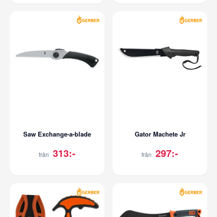
Saw Exchange-a-blade
Gator Machete Jr
313:-
297:-
från
från