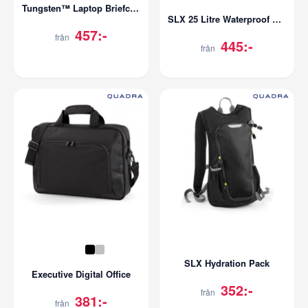
Tungsten™ Laptop Briefcase
SLX 25 Litre Waterproof Backpack
457:-
från
445:-
från
SLX Hydration Pack
Executive Digital Office
352:-
från
381:-
från