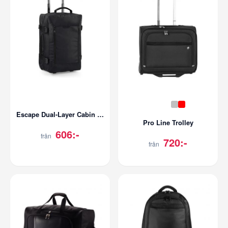
Escape Dual-Layer Cabin Wheelie
Pro Line Trolley
606:-
från
720:-
från