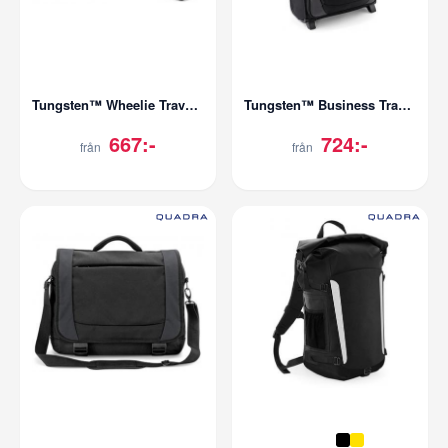
Tungsten™ Wheelie Travel Bag
Tungsten™ Business Traveller
667:-
724:-
från
från