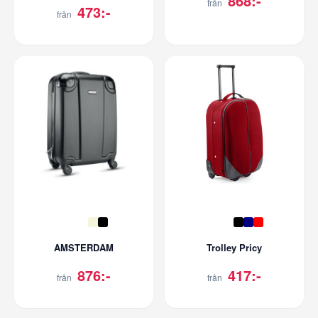
868:-
från
473:-
från
AMSTERDAM
Trolley Pricy
876:-
417:-
från
från