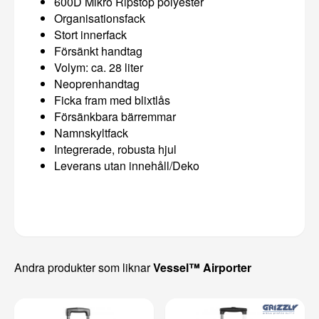
600D Mikro Ripstop polyester
Organisationsfack
Stort innerfack
Försänkt handtag
Volym: ca. 28 liter
Neoprenhandtag
Ficka fram med blixtlås
Försänkbara bärremmar
Namnskyltfack
Integrerade, robusta hjul
Leverans utan innehåll/Deko
Andra produkter som liknar
Vessel™ Airporter