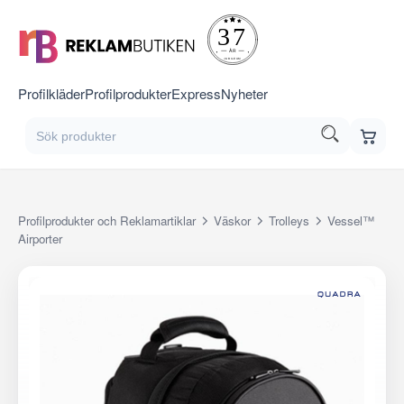
Profilkläder
Profilprodukter
Express
Nyheter
Profilprodukter och Reklamartiklar
Väskor
Trolleys
Vessel™
Airporter