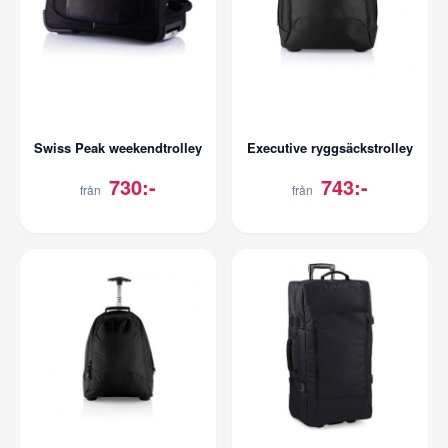
Swiss Peak weekendtrolley
Executive ryggsäckstrolley
730:-
743:-
från
från