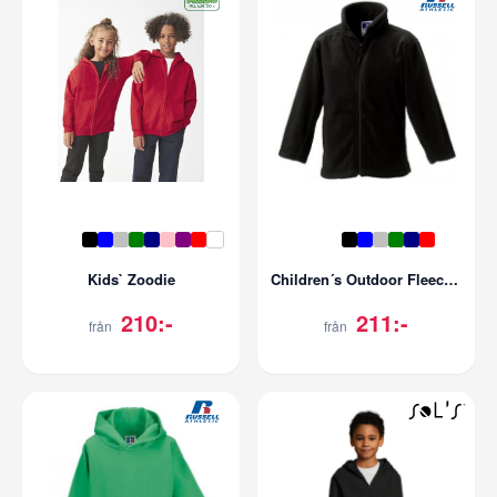
Kids` Zoodie
Children´s Outdoor Fleece Jacket
210:-
211:-
från
från