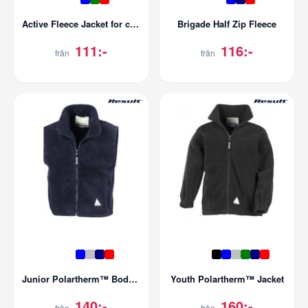
Active Fleece Jacket for children
Brigade Half Zip Fleece
111:-
116:-
från
från
Junior Polartherm™ Bodywarmer
Youth Polartherm™ Jacket
140:-
160:-
från
från