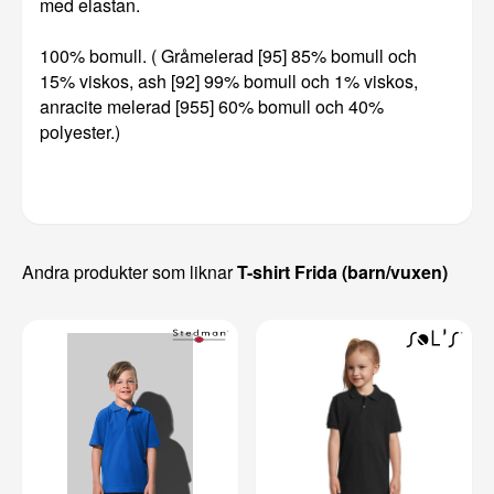
med elastan.
100% bomull. ( Gråmelerad [95] 85% bomull och
15% viskos, ash [92] 99% bomull och 1% viskos,
anracite melerad [955] 60% bomull och 40%
polyester.)
Andra produkter som liknar
T-shirt Frida (barn/vuxen)